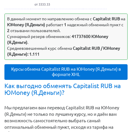
от 3333.33
В данный момент по направлению обмена c
Capitalist RUB
на
ЮMoney (Я.Деньги)
работает
1
надежный обменный пункт с
2
отзывами пользователей.
Суммарный резерв обменников:
41737600 ЮMoney
(Я.Деньги)
.
Средневзвешенный курс обмена
Capitalist RUB / ЮMoney
(Я.Деньги): 1.111
Курсы обмена Capitalist RUB на ЮMoney (Я.Деньги) в
формате XML
Как выгодно обменять Capitalist RUB на
ЮMoney (Я.Деньги)?
Мы предлагаем вам перевод Capitalist RUB на ЮMoney
(Я.Деньги) не только по лучшему курсу, но и даём вам
возможность самостоятельно выбрать самый
оптимальный обменный пункт, исходя из тарифа на