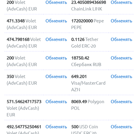
200
Volet
Обменять
23.405089436698
Обменять
(AdvCash) EUR
ChainLink LINK
471.3348
Volet
Обменять
172020000
Pepe
Обменять
(AdvCash) EUR
PEPE
474.798168
Volet
Обменять
0.1126
Tether
Обменять
(AdvCash) EUR
Gold ERC-20
200
Volet
Обменять
18750.42
Обменять
(AdvCash) EUR
Сбербанк RUB
350
Volet
Обменять
649.201
Обменять
(AdvCash) EUR
Visa/MasterCard
AZN
571.54624717573
Обменять
8069.49
Polygon
Обменять
Volet (AdvCash)
POL
EUR
492.54775250461
Обменять
500
USD Coin
Обменять
Volet (AdvCash)
USDC ERC20