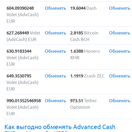
604.09390248
Обменять
19.6044
Dash
Обменять
Volet (AdvCash)
EUR
627.268449
Volet
Обменять
2.8185
Bitcoin
Обменять
(AdvCash) EUR
Cash BCH
630.9183344
Обменять
1.6388
Monero
Обменять
Volet (AdvCash)
XMR
EUR
649.3530795
Обменять
1.1919
Zcash ZEC
Обменять
Volet (AdvCash)
EUR
990.01352546958
Обменять
973.51
Tether
Обменять
Volet (AdvCash)
Optimism
EUR
Как выгодно обменять Advanced Cash