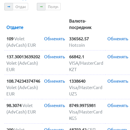
Отдаете
Получаете
Валюта-
Отдаете
посредник
109
Volet
Обменять
336562.57
Обменять
(AdvCash) EUR
Notcoin
137.30013639202
Обменять
66842.1
Обменять
Volet (AdvCash)
VISA/MasterCard
EUR
KZT
108.74234374746
Обменять
1338640
Обменять
Volet (AdvCash)
Visa/MasterCard
EUR
UZS
98.3074
Volet
Обменять
8749.9975981
Обменять
(AdvCash) EUR
Visa/MasterCard
KGS
200
Volet
Обменять
18750.42
СБП
Обменять