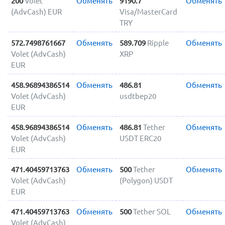
200
Volet
Обменять
9190.7
Обменять
(AdvCash) EUR
Visa/MasterCard
TRY
572.7498761667
Обменять
589.709
Ripple
Обменять
Volet (AdvCash)
XRP
EUR
458.96894386514
Обменять
486.81
Обменять
Volet (AdvCash)
usdtbep20
EUR
458.96894386514
Обменять
486.81
Tether
Обменять
Volet (AdvCash)
USDT ERC20
EUR
471.40459713763
Обменять
500
Tether
Обменять
Volet (AdvCash)
(Polygon) USDT
EUR
471.40459713763
Обменять
500
Tether SOL
Обменять
Volet (AdvCash)