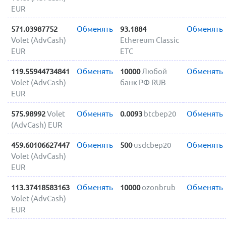
EUR
571.03987752
Обменять
93.1884
Обменять
Volet (AdvCash)
Ethereum Classic
EUR
ETC
119.55944734841
Обменять
10000
Любой
Обменять
Volet (AdvCash)
банк РФ RUB
EUR
575.98992
Volet
Обменять
0.0093
btcbep20
Обменять
(AdvCash) EUR
459.60106627447
Обменять
500
usdcbep20
Обменять
Volet (AdvCash)
EUR
113.37418583163
Обменять
10000
ozonbrub
Обменять
Volet (AdvCash)
EUR