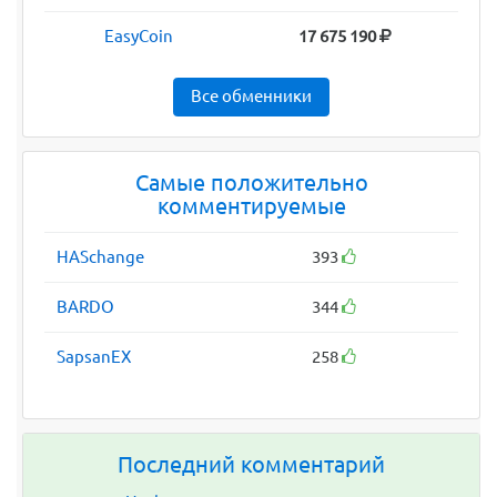
EasyCoin
17 675 190
Все обменники
Самые положительно
комментируемые
HASchange
393
BARDO
344
SapsanEX
258
Последний комментарий