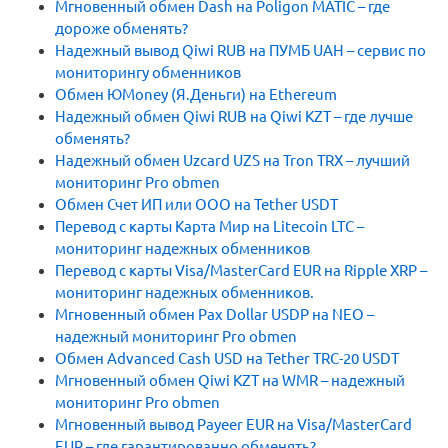
Мгновенный обмен Dash на Poligon MATIC – где
дороже обменять?
Надежный вывод Qiwi RUB на ПУМБ UAH – сервис по
мониторингу обменников
Обмен ЮMoney (Я.Деньги) на Ethereum
Надежный обмен Qiwi RUB на Qiwi KZT – где лучше
обменять?
Надежный обмен Uzcard UZS на Tron TRX – лучший
мониторинг Pro obmen
Обмен Счет ИП или ООО на Tether USDT
Перевод с карты Карта Мир на Litecoin LTC –
мониторинг надежных обменников
Перевод с карты Visa/MasterCard EUR на Ripple XRP –
мониторинг надежных обменников.
Мгновенный обмен Pax Dollar USDP на NEO –
надежный мониторинг Pro obmen
Обмен Advanced Cash USD на Tether TRC-20 USDT
Мгновенный обмен Qiwi KZT на WMR – надежный
мониторинг Pro obmen
Мгновенный вывод Payeer EUR на Visa/MasterCard
EUR – где гарантированно обменять?