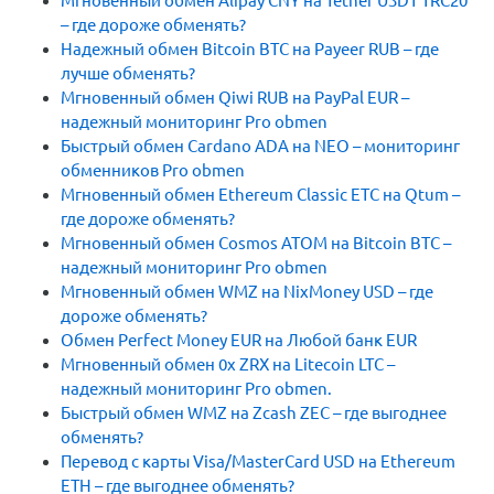
Мгновенный обмен Alipay CNY на Tether USDT TRC20
– где дороже обменять?
Надежный обмен Bitcoin BTC на Payeer RUB – где
лучше обменять?
Мгновенный обмен Qiwi RUB на PayPal EUR –
надежный мониторинг Pro obmen
Быстрый обмен Cardano ADA на NEO – мониторинг
обменников Pro obmen
Мгновенный обмен Ethereum Classic ETC на Qtum –
где дороже обменять?
Мгновенный обмен Cosmos ATOM на Bitcoin BTC –
надежный мониторинг Pro obmen
Мгновенный обмен WMZ на NixMoney USD – где
дороже обменять?
Обмен Perfect Money EUR на Любой банк EUR
Мгновенный обмен 0x ZRX на Litecoin LTC –
надежный мониторинг Pro obmen.
Быстрый обмен WMZ на Zcash ZEC – где выгоднее
обменять?
Перевод с карты Visa/MasterCard USD на Ethereum
ETH – где выгоднее обменять?