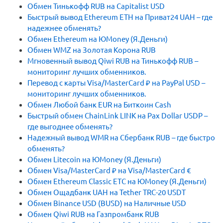
Обмен Тинькофф RUB на Capitalist USD
Быстрый вывод Ethereum ETH на Приват24 UAH – где
надежнее обменять?
Обмен Ethereum на ЮMoney (Я.Деньги)
Обмен WMZ на Золотая Корона RUB
Мгновенный вывод Qiwi RUB на Тинькофф RUB –
мониторинг лучших обменников.
Перевод с карты Visa/MasterCard ₽ на PayPal USD –
мониторинг лучших обменников.
Обмен Любой банк EUR на Биткоин Cash
Быстрый обмен ChainLink LINK на Pax Dollar USDP –
где выгоднее обменять?
Надежный вывод WMR на Сбербанк RUB – где быстро
обменять?
Обмен Litecoin на ЮMoney (Я.Деньги)
Обмен Visa/MasterCard ₽ на Visa/MasterCard €
Обмен Ethereum Classic ETC на ЮMoney (Я.Деньги)
Обмен Ощадбанк UAH на Tether TRC-20 USDT
Обмен Binance USD (BUSD) на Наличные USD
Обмен Qiwi RUB на Газпромбанк RUB