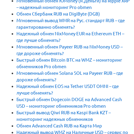
Мгновенный обмен ЮMoney (Я.Деньги) на Ripple XRP
– надежный мониторинг Pro obmen
Обмен Сбербанк RUB на DigiByte (DGB)
Мгновенный вывод WMR на Рус. стандарт RUB – где
гарантированно обменять?
Надежный обмен NixMoney EUR на Ethereum ETH –
где лучше обменять?
Мгновенный обмен Payeer RUB на NixMoney USD –
где дороже обменять?
Быстрый обмен Bitcoin BTC на WMZ – мониторинг
обменников Pro obmen
Мгновенный обмен Solana SOL на Payeer RUB – где
дороже обменять?
Надежный обмен EOS на Tether USDT OMNI – где
лучше обменять?
Быстрый обмен Dogecoin DOGE на Advanced Cash
USD – мониторинг обменников Pro obmen
Быстрый вывод Qiwi RUB на Kaspi Bank KZT –
мониторинг надежных обменников
Обмен Advanced Cash RUB на Карта Мир
Надежный вывод WMZ на Наличные USD – сервис по