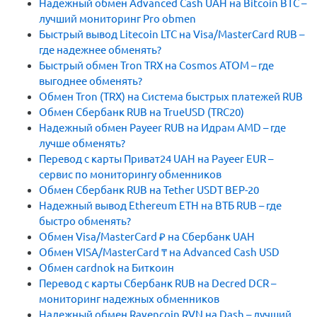
Надежный обмен Advanced Cash UAH на Bitcoin BTC –
лучший мониторинг Pro obmen
Быстрый вывод Litecoin LTC на Visa/MasterCard RUB –
где надежнее обменять?
Быстрый обмен Tron TRX на Cosmos ATOM – где
выгоднее обменять?
Обмен Tron (TRX) на Система быстрых платежей RUB
Обмен Сбербанк RUB на TrueUSD (TRC20)
Надежный обмен Payeer RUB на Идрам AMD – где
лучше обменять?
Перевод с карты Приват24 UAH на Payeer EUR –
сервис по мониторингу обменников
Обмен Сбербанк RUB на Tether USDT BEP-20
Надежный вывод Ethereum ETH на ВТБ RUB – где
быстро обменять?
Обмен Visa/MasterCard ₽ на Сбербанк UAH
Обмен VISA/MasterCard ₸ на Advanced Cash USD
Обмен cardnok на Биткоин
Перевод с карты Сбербанк RUB на Decred DCR –
мониторинг надежных обменников
Надежный обмен Ravencoin RVN на Dash – лучший