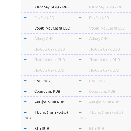
ЮMoney (Я.Деньги)
ЮMoney (Я.Деньги)
PayPal USD
PayPal USD
Volet (AdvCash) USD
Volet (AdvCash) USD
Alipay CNY
Alipay CNY
Любой банк USD
Любой банк USD
Любой банк RUB
Любой банк RUB
Любой банк UAH
Любой банк UAH
СБП RUB
СБП RUB
Сбербанк RUB
Сбербанк RUB
Альфа-Банк RUB
Альфа-Банк RUB
Т-Банк (Тинькофф)
Т-Банк (Тинькофф)
RUB
RUB
ВТБ RUB
ВТБ RUB