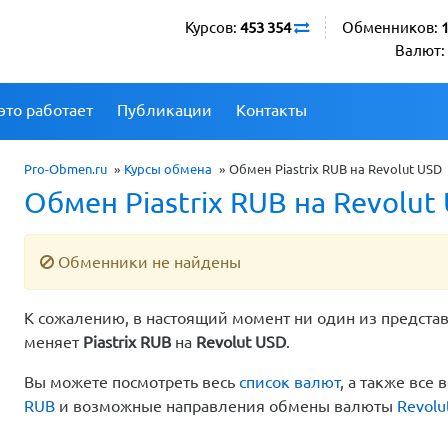
Курсов:
453 354
Обменников:
Валют:
это работает
Публикации
Контакты
Pro-Obmen.ru
»
Курсы обмена
»
Обмен Piastrix RUB на Revolut USD
Обмен Piastrix RUB на Revolut
Обменники не найдены
К сожалению, в настоящий момент ни один из предста
меняет
Piastrix RUB
на
Revolut USD
.
Вы можете посмотреть весь
список валют
, а также вс
RUB
и возможные направления обмены валюты
Revolu