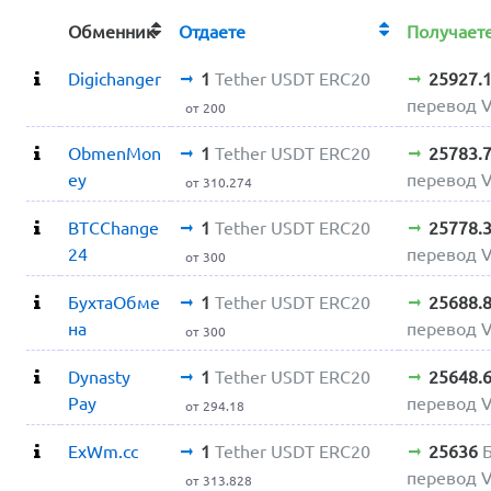
Обменник
Отдаете
Получае
Digichanger
1
Tether USDT ERC20
25927.
перевод 
от 200
ObmenMon
1
Tether USDT ERC20
25783.
ey
перевод 
от 310.274
BTCChange
1
Tether USDT ERC20
25778.
24
перевод 
от 300
БухтаОбме
1
Tether USDT ERC20
25688.
на
перевод 
от 300
Dynasty
1
Tether USDT ERC20
25648.
Pay
перевод 
от 294.18
ExWm.cc
1
Tether USDT ERC20
25636
перевод 
от 313.828