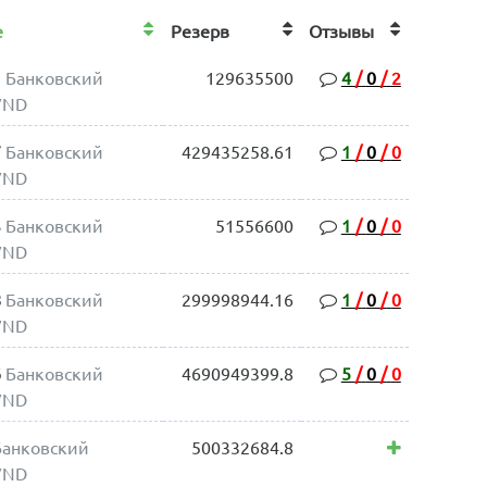
те
Резерв
Отзывы
1
Банковский
129635500
4
/
0
/
2
VND
7
Банковский
429435258.61
1
/
0
/
0
VND
3
Банковский
51556600
1
/
0
/
0
VND
8
Банковский
299998944.16
1
/
0
/
0
VND
6
Банковский
4690949399.8
5
/
0
/
0
VND
Банковский
500332684.8
VND