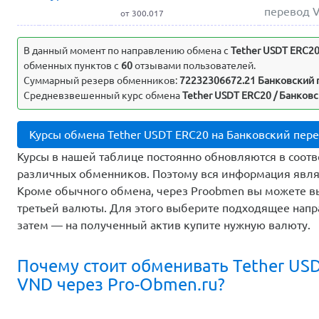
перевод 
от 300.017
В данный момент по направлению обмена c
Tether USDT ERC2
обменных пунктов с
60
отзывами пользователей.
Суммарный резерв обменников:
72232306672.21 Банковский
Средневзвешенный курс обмена
Tether USDT ERC20 / Банковс
Курсы обмена Tether USDT ERC20 на Банковский пер
Курсы в нашей таблице постоянно обновляются в соотв
различных обменников. Поэтому вся информация явля
Кроме обычного обмена, через Proobmen вы можете 
третьей валюты. Для этого выберите подходящее напр
затем — на полученный актив купите нужную валюту.
Почему стоит обменивать Tether US
VND через Pro-Obmen.ru?