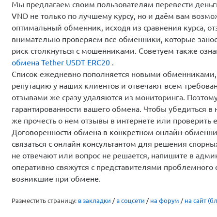
Мы предлагаем своим пользователям перевести деньги
VND не только по лучшему курсу, но и даём вам возм
оптимальный обменник, исходя из сравнения курса, от
внимательно проверяем все обменники, которые занос
риск столкнуться с мошенниками. Советуем также озн
обмена Tether USDT ERC20
.
Список ежедневно пополняется новыми обменниками,
репутацию у наших клиентов и отвечают всем требова
отзывами же сразу удаляются из мониторинга. Поэтом
гарантированности вашего обмена. Чтобы убедиться в 
же прочесть о нем отзывы в интернете или проверить е
Договоренности обмена в конкретном онлайн-обменник
связаться с онлайн консультантом для решения спорны
не отвечают или вопрос не решается, напишите в адм
оперативно свяжутся с представителями проблемного 
возникшие при обмене.
Разместить страницу:
в закладки
/
в соцсети
/
на форум
/
на сайт (бл