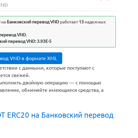
VND
0
на
Банковский перевод VND
работает
13
надежных
 перевод VND
.
кий перевод VND: 3.93E-5
евод VND в формате XML
етствии с данными, которые поступают с
ется свежей.
выполнить двойную операцию — с помощью
авление, обменяйте имеющиеся средства, а
DT ERC20 на Банковский перевод