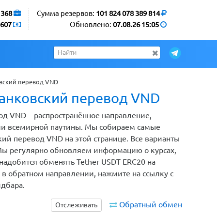
1368
Сумма резервов:
101 824 078 389 814
607
Обновлено:
07.08.26 15:05
овский перевод VND
Банковский перевод VND
од VND – распространённое направление,
ли всемирной паутины. Мы собираем самые
ий перевод VND на этой странице. Все варианты
Мы регулярно обновляем информацию о курсах,
онадобится обменять Tether USDT ERC20 на
 в обратном направлении, нажмите на ссылку с
йдбара.
Обратный обмен
Отслеживать