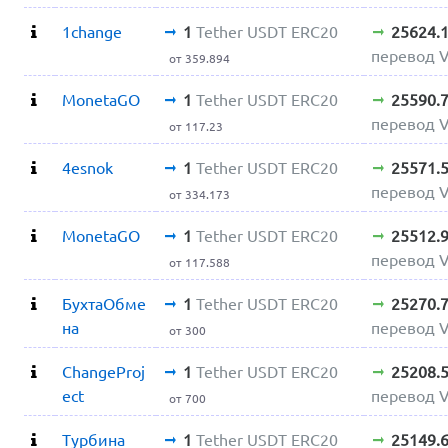
1change
1
Tether USDT ERC20
25624.
перевод 
от 359.894
MonetaGO
1
Tether USDT ERC20
25590.
перевод 
от 117.23
4esnok
1
Tether USDT ERC20
25571.
перевод 
от 334.173
MonetaGO
1
Tether USDT ERC20
25512.
перевод 
от 117.588
БухтаОбме
1
Tether USDT ERC20
25270.
на
перевод 
от 300
ChangeProj
1
Tether USDT ERC20
25208.
ect
перевод 
от 700
Турбина
1
Tether USDT ERC20
25149.