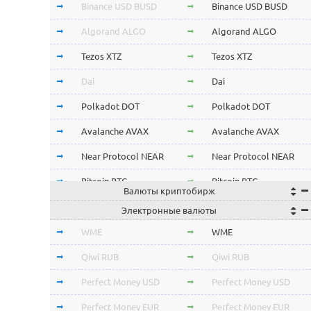
Binance USD BUSD
Binance USD BUSD
Algorand ALGO
Algorand ALGO
Tezos XTZ
Tezos XTZ
Dai
Dai
Polkadot DOT
Polkadot DOT
Avalanche AVAX
Avalanche AVAX
Near Protocol NEAR
Near Protocol NEAR
Bitcoin BTC
Bitcoin BTC
Валюты криптобирж
Terra LUNA
Terra LUNA
Электронные валюты
Cardano ADA
Cardano ADA
WME
WME
OmiseGo OMG
OmiseGo OMG
Qiwi RUB
Qiwi RUB
Verge XVG
Verge XVG
Perfect Money USD
Perfect Money USD
BitTorrent BTT
BitTorrent BTT
Perfect Money EUR
Perfect Money EUR