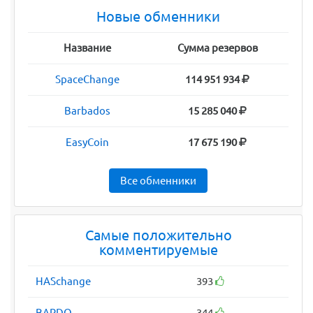
Новые обменники
Название
Сумма резервов
SpaceChange
114 951 934
Barbados
15 285 040
EasyCoin
17 675 190
Все обменники
Самые положительно
комментируемые
HASchange
393
BARDO
344