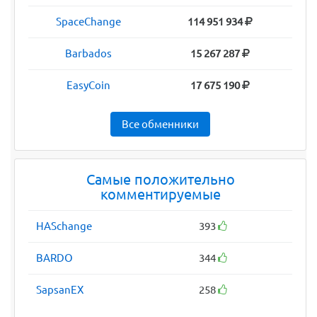
SpaceChange
114 951 934
Barbados
15 267 287
EasyCoin
17 675 190
Все обменники
Самые положительно
комментируемые
HASchange
393
BARDO
344
SapsanEX
258