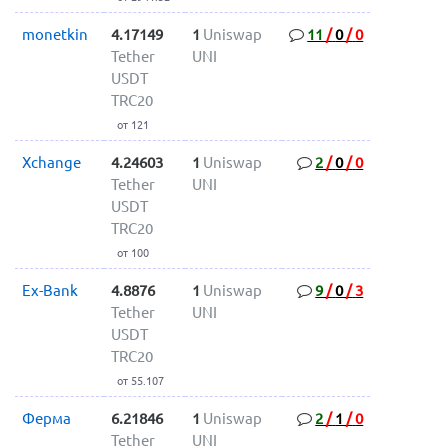
monetkin
4.17149
1
Uniswap
11
/
0
/
0
Tether
UNI
USDT
TRC20
от 121
Xchange
4.24603
1
Uniswap
2
/
0
/
0
Tether
UNI
USDT
TRC20
от 100
Ex-Bank
4.8876
1
Uniswap
9
/
0
/
3
Tether
UNI
USDT
TRC20
от 55.107
Ферма
6.21846
1
Uniswap
2
/
1
/
0
Tether
UNI