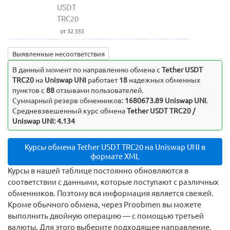
USDT
TRC20
от 32.555
Выявленные несоответствия
В данный момент по направлению обмена c
Tether USDT
TRC20
на
Uniswap UNI
работает
18
надежных обменных
пунктов с
88
отзывами пользователей.
Суммарный резерв обменников:
1680673.89 Uniswap UNI
.
Средневзвешенный курс обмена
Tether USDT TRC20 /
Uniswap UNI: 4.134
Курсы обмена Tether USDT TRC20 на Uniswap UNI в
формате XML
Курсы в нашей таблице постоянно обновляются в
соответствии с данными, которые поступают с различных
обменников. Поэтому вся информация является свежей.
Кроме обычного обмена, через Proobmen вы можете
выполнить двойную операцию — с помощью третьей
валюты. Для этого выберите подходящее направление,