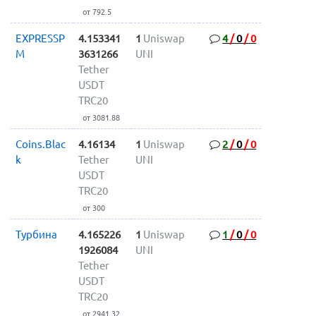
от 792.5
EXPRESSP
4.153341
1
Uniswap
4
/
0
/
0
M
3631266
UNI
Tether
USDT
TRC20
от 3081.88
Coins.Blac
4.16134
1
Uniswap
2
/
0
/
0
k
Tether
UNI
USDT
TRC20
от 300
Турбина
4.165226
1
Uniswap
1
/
0
/
0
1926084
UNI
Tether
USDT
TRC20
от 2941.32