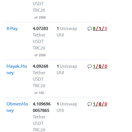
USDT
TRC20
от 2000
X-Pay
4.07283
1
Uniswap
8
/
1
/
1
Tether
UNI
USDT
TRC20
от 2000
Mayak.Mo
4.09268
1
Uniswap
1
/
0
/
0
ney
Tether
UNI
USDT
TRC20
от 100
ObmenMo
4.109696
1
Uniswap
1
/
0
/
0
ney
0057865
UNI
Tether
USDT
TRC20