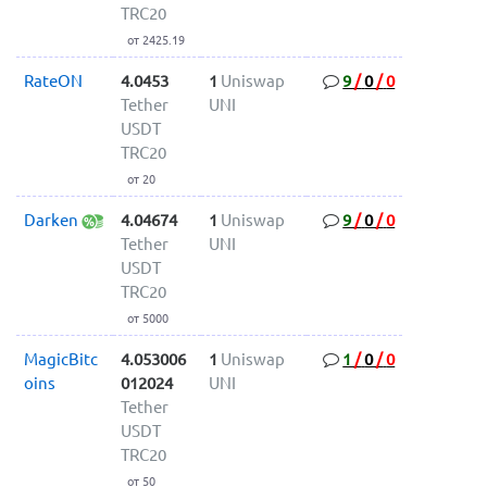
TRC20
от 2425.19
RateON
4.0453
1
Uniswap
9
/
0
/
0
Tether
UNI
USDT
TRC20
от 20
Darken
4.04674
1
Uniswap
9
/
0
/
0
Tether
UNI
USDT
TRC20
от 5000
MagicBitc
4.053006
1
Uniswap
1
/
0
/
0
oins
012024
UNI
Tether
USDT
TRC20
от 50