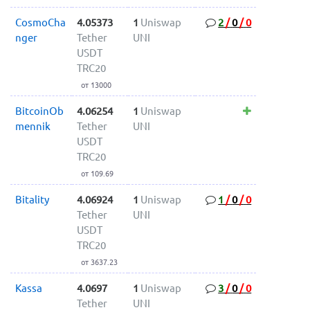
CosmoCha
4.05373
1
Uniswap
2
/
0
/
0
nger
Tether
UNI
USDT
TRC20
от 13000
BitcoinOb
4.06254
1
Uniswap
mennik
Tether
UNI
USDT
TRC20
от 109.69
Bitality
4.06924
1
Uniswap
1
/
0
/
0
Tether
UNI
USDT
TRC20
от 3637.23
Kassa
4.0697
1
Uniswap
3
/
0
/
0
Tether
UNI