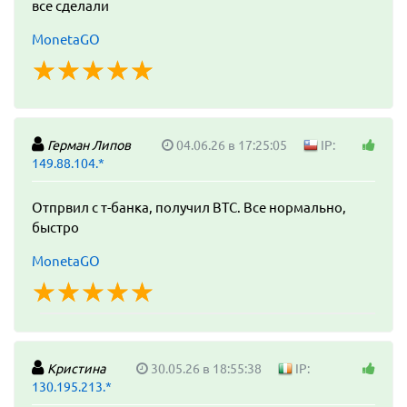
все сделали
MonetaGO
☆
★
☆
★
☆
★
☆
★
☆
★
Герман Липов
04.06.26 в 17:25:05
IP:
149.88.104.*
Отпрвил с т-банка, получил BTC. Все нормально,
быстро
MonetaGO
☆
★
☆
★
☆
★
☆
★
☆
★
Кристина
30.05.26 в 18:55:38
IP:
130.195.213.*