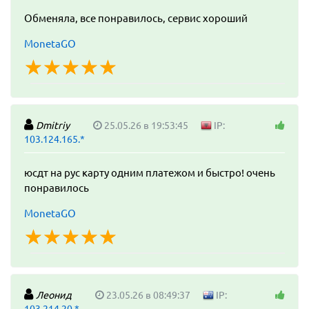
Обменяла, все понравилось, сервис хороший
MonetaGO
☆
★
☆
★
☆
★
☆
★
☆
★
Dmitriy
25.05.26 в 19:53:45
IP:
103.124.165.*
юсдт на рус карту одним платежом и быстро! очень
понравилось
MonetaGO
☆
★
☆
★
☆
★
☆
★
☆
★
Леонид
23.05.26 в 08:49:37
IP: