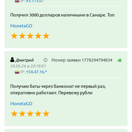
IP:
93.115.0.*
Получил 3000 долларов наличными в Самаре. Топ
MonetaGO
☆
★
☆
★
☆
★
☆
★
☆
★
Номер заявки 1778294794834
Дмитрий
28.06.26 в 20:18:01
IP:
154.47.16.*
Получаю баты через банкомат не первый раз,
оперативно работают. Перевожу рубли
MonetaGO
☆
★
☆
★
☆
★
☆
★
☆
★