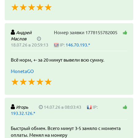
☆
★
☆
★
☆
★
☆
★
☆
★
Номер заявки 1778155782005
Андрей
Маслов
18.07.26 в 20:59:13
IP:
146.70.193.*
Всё норм, +- за 20 минут вывели всю сумму.
MonetaGO
☆
★
☆
★
☆
★
☆
★
☆
★
Игорь
14.07.26 в 08:03:43
IP:
193.32.126.*
Быстрый обмен. Всего минут 3-5 заняло с момента
оплаты. Менял на монеру