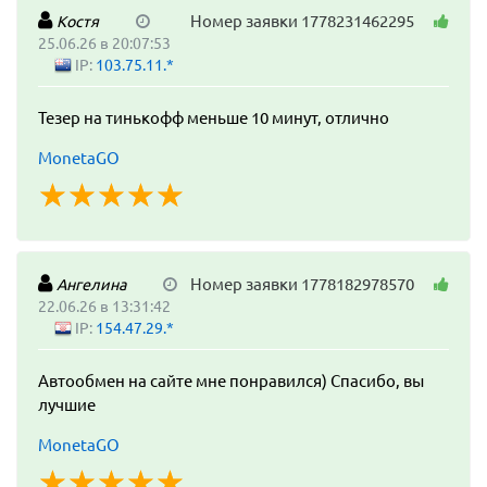
Номер заявки 1778231462295
Костя
25.06.26 в 20:07:53
IP:
103.75.11.*
Тезер на тинькофф меньше 10 минут, отлично
MonetaGO
☆
★
☆
★
☆
★
☆
★
☆
★
Номер заявки 1778182978570
Ангелина
22.06.26 в 13:31:42
IP:
154.47.29.*
Автообмен на сайте мне понравился) Спасибо, вы
лучшие
MonetaGO
☆
★
☆
★
☆
★
☆
★
☆
★