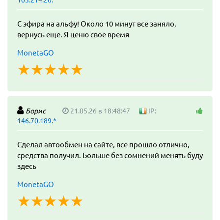
103.214.20.*
С эфира на альфу! Около 10 минут все заняло,
вернусь еще. Я ценю свое время
MonetaGO
☆
★
☆
★
☆
★
☆
★
☆
★
Борис
21.05.26 в 18:48:47
IP:
146.70.189.*
Сделал автообмен на сайте, все прошло отлично,
средства получил. Больше без сомнений менять буду
здесь
MonetaGO
☆
★
☆
★
☆
★
☆
★
☆
★