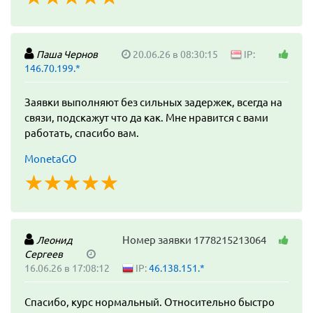
Паша Чернов
20.06.26 в 08:30:15
IP:
146.70.199.*
Заявки выполняют без сильных задержек, всегда на
связи, подскажут что да как. Мне нравится с вами
работать, спасибо вам.
MonetaGO
☆
★
☆
★
☆
★
☆
★
☆
★
Номер заявки 1778215213064
Леонид
Сергеев
16.06.26 в 17:08:12
IP:
46.138.151.*
Спасибо, курс нормальный. Относительно быстро