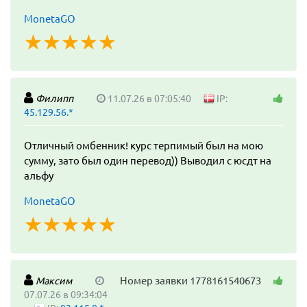
MonetaGO
☆
★
☆
★
☆
★
☆
★
☆
★
Филипп
11.07.26 в 07:05:40
IP:
45.129.56.*
Отличный омбенник! курс терпимый был на мою
сумму, зато был один перевод)) Выводил с юсдт на
альфу
MonetaGO
☆
★
☆
★
☆
★
☆
★
☆
★
Номер заявки 1778161540673
Максим
07.07.26 в 09:34:04