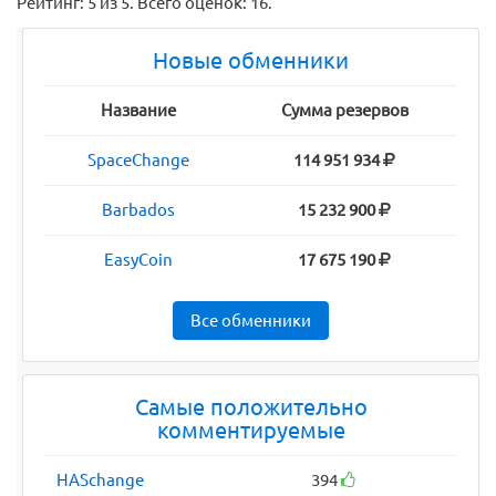
Рейтинг:
5
из
5
. Всего оценок:
16
.
Новые обменники
Название
Сумма резервов
SpaceChange
114 951 934
Barbados
15 232 900
EasyCoin
17 675 190
Все обменники
Самые положительно
комментируемые
HASchange
394