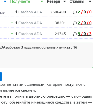
Получаете
Резерв
Отзывы
1
Cardano ADA
2606490
2
/
0
/
0
839
1
Cardano ADA
38201
2
/
0
/
0
1
Cardano ADA
21345
9
/
0
/
3
ADA
работает
3
надежных обменных пункта с
16
соответствии с данными, которые поступают с
я является свежей.
жете выполнить двойную операцию — с помощью
юту, обменяйте имеющиеся средства, а затем —