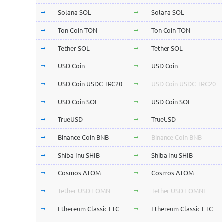
Solana SOL
Solana SOL
Ton Coin TON
Ton Coin TON
Tether SOL
Tether SOL
USD Coin
USD Coin
USD Coin USDC TRC20
USD Coin USDC TRC20
USD Coin SOL
USD Coin SOL
TrueUSD
TrueUSD
Binance Coin BNB
Binance Coin BNB
Shiba Inu SHIB
Shiba Inu SHIB
Cosmos ATOM
Cosmos ATOM
Tether USDT OMNI
Tether USDT OMNI
Ethereum Classic ETC
Ethereum Classic ETC