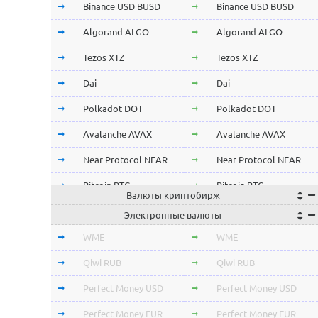
Binance USD BUSD
Binance USD BUSD
Algorand ALGO
Algorand ALGO
Tezos XTZ
Tezos XTZ
Dai
Dai
Polkadot DOT
Polkadot DOT
Avalanche AVAX
Avalanche AVAX
Near Protocol NEAR
Near Protocol NEAR
Bitcoin BTC
Bitcoin BTC
Валюты криптобирж
Terra LUNA
Terra LUNA
Электронные валюты
Cardano ADA
Cardano ADA
WME
WME
OmiseGo OMG
OmiseGo OMG
Qiwi RUB
Qiwi RUB
Verge XVG
Verge XVG
Perfect Money USD
Perfect Money USD
BitTorrent BTT
BitTorrent BTT
Perfect Money EUR
Perfect Money EUR