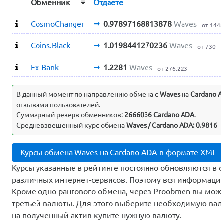
Обменник
Отдаете
CosmoChanger
0.97897168813878
Waves
от 144
Coins.Black
1.0198441270236
Waves
от 730
Ex-Bank
1.2281
Waves
от 276.223
В данный момент по направлению обмена c
Waves
на
Cardano 
отзывами пользователей.
Суммарный резерв обменников:
2666036 Cardano ADA
.
Средневзвешенный курс обмена
Waves / Cardano ADA: 0.9816
Курсы обмена Waves на Cardano ADA в формате XML
Курсы указанные в рейтинге постоянно обновляются в 
различных интернет-сервисов. Поэтому вся информаци
Кроме одно рангового обмена, через Proobmen вы мо
третьей валюты. Для этого выберите необходимую вал
на полученный актив купите нужную валюту.