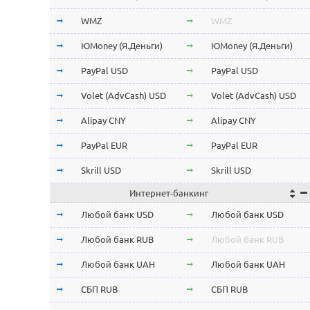
Stellar Lumens XLM
Stellar Lumens XLM
WMZ
WMZ
EOS
EOS
ЮMoney (Я.Деньги)
ЮMoney (Я.Деньги)
NEO
NEO
PayPal USD
PayPal USD
ChainLink LINK
ChainLink LINK
Volet (AdvCash) USD
Volet (AdvCash) USD
Qtum
Qtum
Alipay CNY
Alipay CNY
Iota MIOTA
Iota MIOTA
PayPal EUR
PayPal EUR
Waves
Waves
Skrill USD
Skrill USD
Интернет-банкинг
Icon ICX
Icon ICX
Skrill EUR
Skrill EUR
Любой банк USD
Любой банк USD
Zcash ZEC
Zcash ZEC
Volet (AdvCash) RUB
Volet (AdvCash) RUB
Любой банк RUB
Любой банк RUB
Ontology ONT
Ontology ONT
Volet (AdvCash) EUR
Volet (AdvCash) EUR
Любой банк UAH
Любой банк UAH
0x ZRX
0x ZRX
Volet (AdvCash) KZT
Volet (AdvCash) KZT
СБП RUB
СБП RUB
VeChain VET
VeChain VET
ePayments USD
ePayments USD