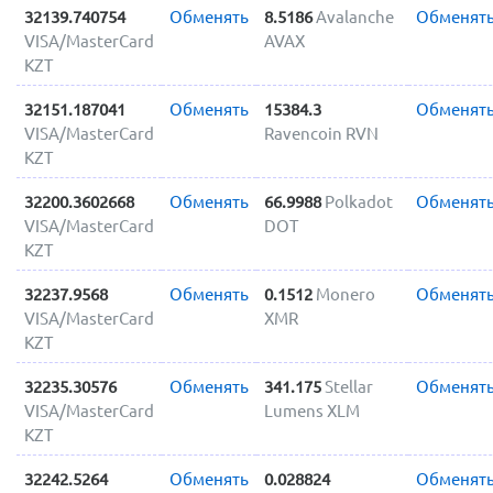
32139.740754
Обменять
8.5186
Avalanche
Обменят
VISA/MasterCard
AVAX
KZT
32151.187041
Обменять
15384.3
Обменят
VISA/MasterCard
Ravencoin RVN
KZT
32200.3602668
Обменять
66.9988
Polkadot
Обменят
VISA/MasterCard
DOT
KZT
32237.9568
Обменять
0.1512
Monero
Обменят
VISA/MasterCard
XMR
KZT
32235.30576
Обменять
341.175
Stellar
Обменят
VISA/MasterCard
Lumens XLM
KZT
32242.5264
Обменять
0.028824
Обменят