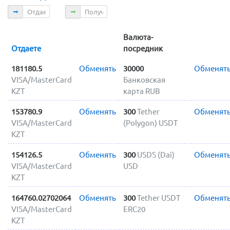
Отдаете
Получаете
Валюта-
Отдаете
посредник
181180.5
Обменять
30000
Обменят
VISA/MasterCard
Банковская
KZT
карта RUB
153780.9
Обменять
300
Tether
Обменят
VISA/MasterCard
(Polygon) USDT
KZT
154126.5
Обменять
300
USDS (Dai)
Обменят
VISA/MasterCard
USD
KZT
164760.02702064
Обменять
300
Tether USDT
Обменят
VISA/MasterCard
ERC20
KZT