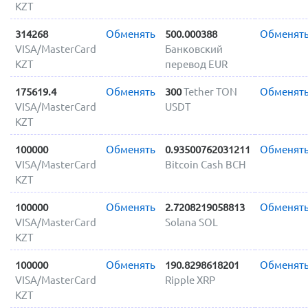
KZT
314268
Обменять
500.000388
Обменят
VISA/MasterCard
Банковский
KZT
перевод EUR
175619.4
Обменять
300
Tether TON
Обменят
VISA/MasterCard
USDT
KZT
100000
Обменять
0.93500762031211
Обменят
VISA/MasterCard
Bitcoin Cash BCH
KZT
100000
Обменять
2.7208219058813
Обменят
VISA/MasterCard
Solana SOL
KZT
100000
Обменять
190.8298618201
Обменят
VISA/MasterCard
Ripple XRP
KZT