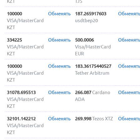
KZT
TJS
100000
Обменять
187.265917603
Обменят
VISA/MasterCard
usdtbep20
KZT
334225
Обменять
500.0006
Обменят
VISA/MasterCard
Visa/MasterCard
KZT
EUR
100000
Обменять
183.36175440527
Обменят
VISA/MasterCard
Tether Arbitrum
KZT
31078.695513
Обменять
266.087
Cardano
Обменят
VISA/MasterCard
ADA
KZT
32101.142212
Обменять
269.998
Tezos XTZ
Обменят
VISA/MasterCard
KZT