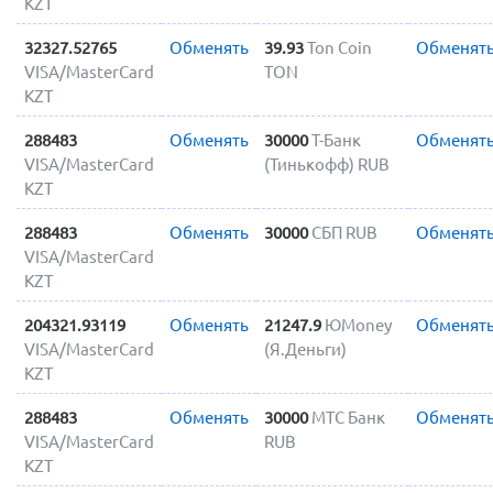
KZT
32327.52765
Обменять
39.93
Ton Coin
Обменят
VISA/MasterCard
TON
KZT
288483
Обменять
30000
Т-Банк
Обменят
VISA/MasterCard
(Тинькофф) RUB
KZT
288483
Обменять
30000
СБП RUB
Обменят
VISA/MasterCard
KZT
204321.93119
Обменять
21247.9
ЮMoney
Обменят
VISA/MasterCard
(Я.Деньги)
KZT
288483
Обменять
30000
МТС Банк
Обменят
VISA/MasterCard
RUB
KZT