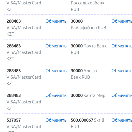
VISA/MasterCard
Россельхозбанк
KZT
RUB
288483
Обменять
30000
Обменят
VISA/MasterCard
Райффайзен RUB
KZT
288483
Обменять
30000
Почта Банк
Обменят
VISA/MasterCard
RUB
KZT
288483
Обменять
30000
Альфа-
Обменят
VISA/MasterCard
Банк RUB
KZT
288483
Обменять
30000
Карта Мир
Обменят
VISA/MasterCard
KZT
537057
Обменять
500.000067
Skrill
Обменят
VISA/MasterCard
EUR