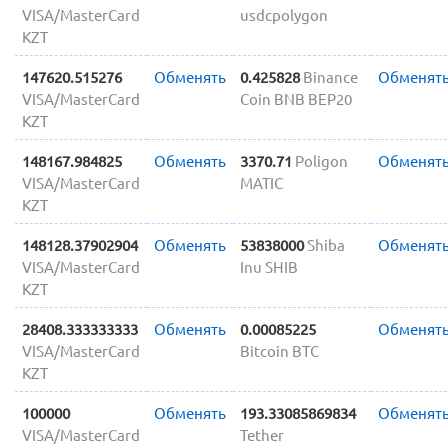
VISA/MasterCard
usdcpolygon
KZT
147620.515276
Обменять
0.425828
Binance
Обменят
VISA/MasterCard
Coin BNB BEP20
KZT
148167.984825
Обменять
3370.71
Poligon
Обменят
VISA/MasterCard
MATIC
KZT
148128.37902904
Обменять
53838000
Shiba
Обменят
VISA/MasterCard
Inu SHIB
KZT
28408.333333333
Обменять
0.00085225
Обменят
VISA/MasterCard
Bitcoin BTC
KZT
100000
Обменять
193.33085869834
Обменят
VISA/MasterCard
Tether