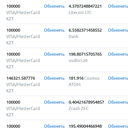
100000
Обменять
4.3707248847221
Обменят
VISA/MasterCard
Litecoin LTC
KZT
100000
Обменять
6.5582371458552
Обменят
VISA/MasterCard
Dash
KZT
100000
Обменять
198.80715705765
Обменят
VISA/MasterCard
usdttrc20
KZT
146321.587776
Обменять
181.916
Cosmos
Обменят
VISA/MasterCard
ATOM
KZT
100000
Обменять
0.40421678954857
Обменят
VISA/MasterCard
Zcash ZEC
KZT
100000
Обменять
195.49004466948
Обменят