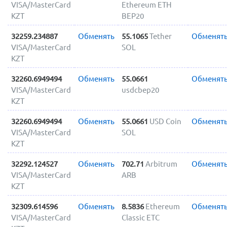
VISA/MasterCard
Ethereum ETH
KZT
BEP20
32259.234887
Обменять
55.1065
Tether
Обменят
VISA/MasterCard
SOL
KZT
32260.6949494
Обменять
55.0661
Обменят
VISA/MasterCard
usdcbep20
KZT
32260.6949494
Обменять
55.0661
USD Coin
Обменят
VISA/MasterCard
SOL
KZT
32292.124527
Обменять
702.71
Arbitrum
Обменят
VISA/MasterCard
ARB
KZT
32309.614596
Обменять
8.5836
Ethereum
Обменят
VISA/MasterCard
Classic ETC