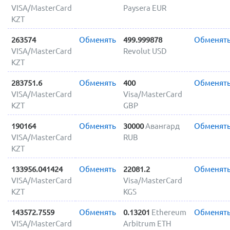
VISA/MasterCard
Paysera EUR
KZT
263574
Обменять
499.999878
Обменят
VISA/MasterCard
Revolut USD
KZT
283751.6
Обменять
400
Обменят
VISA/MasterCard
Visa/MasterCard
KZT
GBP
190164
Обменять
30000
Авангард
Обменят
VISA/MasterCard
RUB
KZT
133956.041424
Обменять
22081.2
Обменят
VISA/MasterCard
Visa/MasterCard
KZT
KGS
143572.7559
Обменять
0.13201
Ethereum
Обменят
VISA/MasterCard
Arbitrum ETH