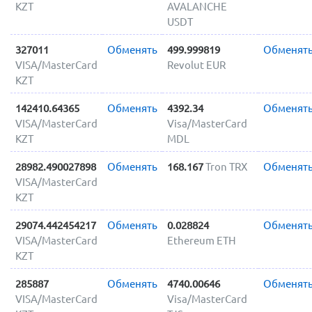
KZT
AVALANCHE
USDT
327011
Обменять
499.999819
Обменят
VISA/MasterCard
Revolut EUR
KZT
142410.64365
Обменять
4392.34
Обменят
VISA/MasterCard
Visa/MasterCard
KZT
MDL
28982.490027898
Обменять
168.167
Tron TRX
Обменят
VISA/MasterCard
KZT
29074.442454217
Обменять
0.028824
Обменят
VISA/MasterCard
Ethereum ETH
KZT
285887
Обменять
4740.00646
Обменят
VISA/MasterCard
Visa/MasterCard