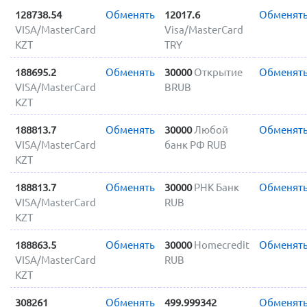
128738.54
Обменять
12017.6
Обменят
VISA/MasterCard
Visa/MasterCard
KZT
TRY
188695.2
Обменять
30000
Открытие
Обменят
VISA/MasterCard
BRUB
KZT
188813.7
Обменять
30000
Любой
Обменят
VISA/MasterCard
банк РФ RUB
KZT
188813.7
Обменять
30000
РНК Банк
Обменят
VISA/MasterCard
RUB
KZT
188863.5
Обменять
30000
Homecredit
Обменят
VISA/MasterCard
RUB
KZT
308261
Обменять
499.999342
Обменят