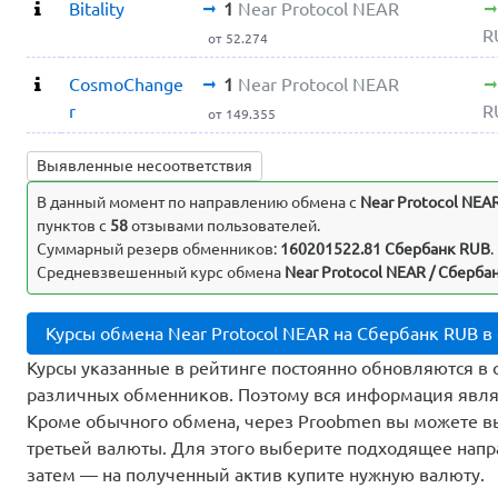
Bitality
1
Near Protocol NEAR
R
от 52.274
CosmoChange
1
Near Protocol NEAR
r
R
от 149.355
Выявленные несоответствия
В данный момент по направлению обмена c
Near Protocol NEA
пунктов с
58
отзывами пользователей.
Суммарный резерв обменников:
160201522.81 Сбербанк RUB
.
Средневзвешенный курс обмена
Near Protocol NEAR / Сберба
Курсы обмена Near Protocol NEAR на Сбербанк RUB 
Курсы указанные в рейтинге постоянно обновляются в 
различных обменников. Поэтому вся информация являе
Кроме обычного обмена, через Proobmen вы можете 
третьей валюты. Для этого выберите подходящее напр
затем — на полученный актив купите нужную валюту.