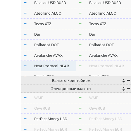
Binance USD BUSD
Binance USD BUSD
Algorand ALGO
Algorand ALGO
Tezos XTZ
Tezos XTZ
Dai
Dai
Polkadot DOT
Polkadot DOT
Avalanche AVAX
Avalanche AVAX
Near Protocol NEAR
Near Protocol NEAR
Bitcoin BTC
Bitcoin BTC
Валюты криптобирж
Terra LUNA
Terra LUNA
Электронные валюты
Cardano ADA
Cardano ADA
WME
WME
OmiseGo OMG
OmiseGo OMG
Qiwi RUB
Qiwi RUB
Verge XVG
Verge XVG
Perfect Money USD
Perfect Money USD
BitTorrent BTT
BitTorrent BTT
Perfect Money EUR
Perfect Money EUR