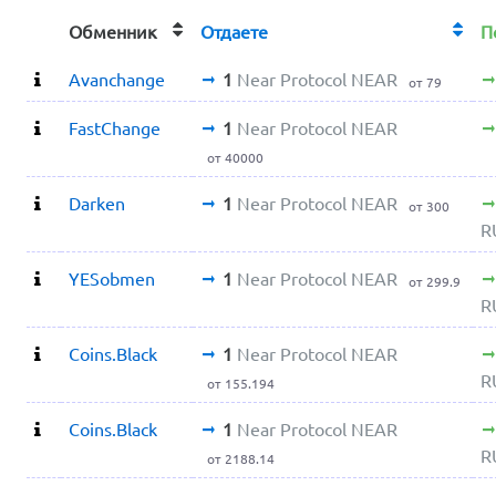
Обменник
Отдаете
П
Avanchange
1
Near Protocol NEAR
от 79
FastChange
1
Near Protocol NEAR
от 40000
Darken
1
Near Protocol NEAR
от 300
R
YESobmen
1
Near Protocol NEAR
от 299.9
R
Coins.Black
1
Near Protocol NEAR
R
от 155.194
Coins.Black
1
Near Protocol NEAR
R
от 2188.14