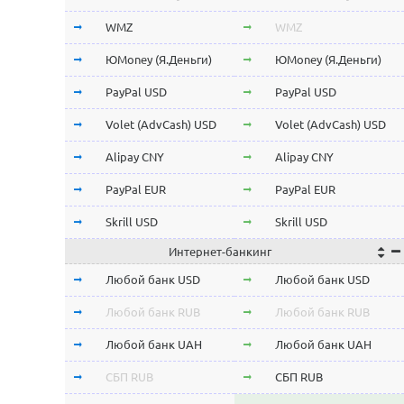
Stellar Lumens XLM
Stellar Lumens XLM
WMZ
WMZ
EOS
EOS
ЮMoney (Я.Деньги)
ЮMoney (Я.Деньги)
NEO
NEO
PayPal USD
PayPal USD
ChainLink LINK
ChainLink LINK
Volet (AdvCash) USD
Volet (AdvCash) USD
Qtum
Qtum
Alipay CNY
Alipay CNY
Iota MIOTA
Iota MIOTA
PayPal EUR
PayPal EUR
Waves
Waves
Skrill USD
Skrill USD
Интернет-банкинг
Icon ICX
Icon ICX
Skrill EUR
Skrill EUR
Любой банк USD
Любой банк USD
Zcash ZEC
Zcash ZEC
Volet (AdvCash) RUB
Volet (AdvCash) RUB
Любой банк RUB
Любой банк RUB
Ontology ONT
Ontology ONT
Volet (AdvCash) EUR
Volet (AdvCash) EUR
Любой банк UAH
Любой банк UAH
0x ZRX
0x ZRX
Volet (AdvCash) KZT
Volet (AdvCash) KZT
СБП RUB
СБП RUB
VeChain VET
VeChain VET
ePayments USD
ePayments USD