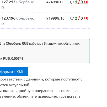
127.213
Сбербанк
474998.08
1
/
0
/
0
UB
123.196
Сбербанк
919998.16
2
/
0
/
0
UB
R
на
Сбербанк RUB
работает
8
надежных обменных
нк RUB: 0.00742
в формате XML
соответствии с данными, которые поступают с
тся актуальной.
выполнить двойную операцию — с помощью
авление, обменяйте имеющиеся средства, а