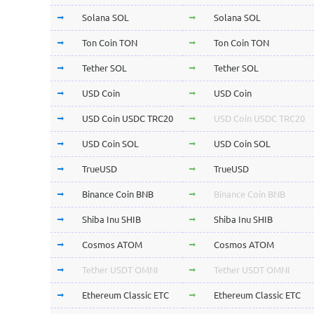
Solana SOL
Solana SOL
Ton Coin TON
Ton Coin TON
Tether SOL
Tether SOL
USD Coin
USD Coin
USD Coin USDC TRC20
USD Coin USDC TRC20
USD Coin SOL
USD Coin SOL
TrueUSD
TrueUSD
Binance Coin BNB
Binance Coin BNB
Shiba Inu SHIB
Shiba Inu SHIB
Cosmos ATOM
Cosmos ATOM
Tether USDT OMNI
Tether USDT OMNI
Ethereum Classic ETC
Ethereum Classic ETC