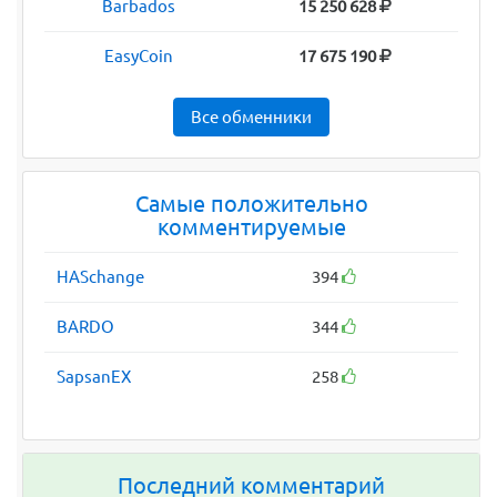
Barbados
15 250 628
EasyCoin
17 675 190
Все обменники
Самые положительно
комментируемые
HASchange
394
BARDO
344
SapsanEX
258
Последний комментарий