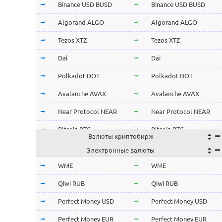
Binance USD BUSD
Binance USD BUSD
Algorand ALGO
Algorand ALGO
Tezos XTZ
Tezos XTZ
Dai
Dai
Polkadot DOT
Polkadot DOT
Avalanche AVAX
Avalanche AVAX
Near Protocol NEAR
Near Protocol NEAR
Bitcoin BTC
Bitcoin BTC
Валюты криптобирж
Terra LUNA
Terra LUNA
Электронные валюты
Cardano ADA
Cardano ADA
WME
WME
OmiseGo OMG
OmiseGo OMG
Qiwi RUB
Qiwi RUB
Verge XVG
Verge XVG
Perfect Money USD
Perfect Money USD
BitTorrent BTT
BitTorrent BTT
Perfect Money EUR
Perfect Money EUR