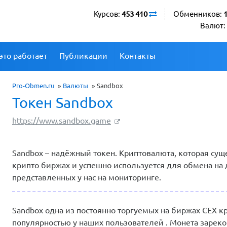
Курсов:
453 410
Обменников:
Валют:
это работает
Публикации
Контакты
Pro-Obmen.ru
»
Валюты
»
Sandbox
Токен Sandbox
https://www.sandbox.game
Sandbox – надёжный токен. Криптовалюта, которая суще
крипто биржах и успешно используется для обмена на
представленных у нас на мониторинге.
Sandbox одна из постоянно торгуемых на биржах CEX к
популярностью у наших пользователей . Монета зарек