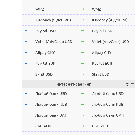
Stellar Lumens XLM
Stellar Lumens XLM
WMZ
WMZ
NEO
NEO
ЮMoney (Я.Деньги)
ЮMoney (Я.Деньги)
ChainLink LINK
ChainLink LINK
PayPal USD
PayPal USD
Qtum
Qtum
Volet (AdvCash) USD
Volet (AdvCash) USD
Iota MIOTA
Iota MIOTA
Alipay CNY
Alipay CNY
Waves
Waves
PayPal EUR
PayPal EUR
Icon ICX
Icon ICX
Skrill USD
Skrill USD
Интернет-банкинг
Zcash ZEC
Zcash ZEC
Skrill EUR
Skrill EUR
Любой банк USD
Любой банк USD
Ontology ONT
Ontology ONT
Volet (AdvCash) RUB
Volet (AdvCash) RUB
Любой банк RUB
Любой банк RUB
0x ZRX
0x ZRX
Volet (AdvCash) EUR
Volet (AdvCash) EUR
Любой банк UAH
Любой банк UAH
VeChain VET
VeChain VET
Volet (AdvCash) KZT
Volet (AdvCash) KZT
СБП RUB
СБП RUB
Ravencoin RVN
Ravencoin RVN
ePayments USD
ePayments USD