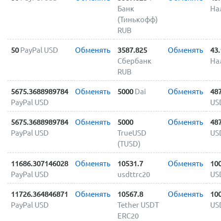
Банк
На
(Тинькофф)
RUB
50
PayPal USD
Обменять
3587.825
Обменять
43
Сбербанк
На
RUB
5675.3688989784
Обменять
5000
Dai
Обменять
48
PayPal USD
US
5675.3688989784
Обменять
5000
Обменять
48
PayPal USD
TrueUSD
US
(TUSD)
11686.307146028
Обменять
10531.7
Обменять
10
PayPal USD
usdttrc20
US
11726.364846871
Обменять
10567.8
Обменять
10
PayPal USD
Tether USDT
US
ERC20