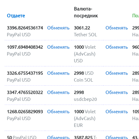
Валюта-
Отдаете
посредник
По
3396.8264536174
Обменять
3061.22
Обменять
29
PayPal USD
Tether SOL
На
1097.6948408342
Обменять
1000
Volet
Обменять
96
PayPal USD
(AdvCash)
На
USD
3326.6755437195
Обменять
2998
USD
Обменять
28
PayPal USD
Coin SOL
На
3347.4765520322
Обменять
2998
Обменять
28
PayPal USD
usdcbep20
На
1268.0265829093
Обменять
1000
Volet
Обменять
10
PayPal USD
(AdvCash)
На
EUR
50
PayPal USD
Обменять
3587.825
Т-
Обменять
43