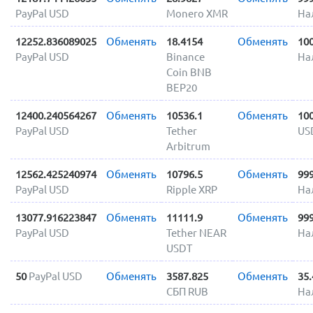
PayPal USD
Monero XMR
На
12252.836089025
Обменять
18.4154
Обменять
10
PayPal USD
Binance
На
Coin BNB
BEP20
12400.240564267
Обменять
10536.1
Обменять
10
PayPal USD
Tether
US
Arbitrum
12562.425240974
Обменять
10796.5
Обменять
99
PayPal USD
Ripple XRP
На
13077.916223847
Обменять
11111.9
Обменять
99
PayPal USD
Tether NEAR
На
USDT
50
PayPal USD
Обменять
3587.825
Обменять
35
СБП RUB
На