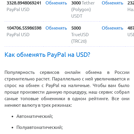
3328.8948069241
Обменять
3000
Tether
Обменять
23
PayPal USD
(Polygon)
На
USDT
104706.55986598
Обменять
5000
Обменять
48
PayPal USD
TrueUSD
US
(TRC20)
Как обменять PayPal на USD?
Популярность сервисов онлайн обмена в России
стремительно растет. Параллельно с ней увеличивается и
спрос на обмен с PayPal на наличные. Чтобы вам было
проще произвести данную процедуру, наш сервис собрал
самые топовые обменники в одном рейтинге. Все они
меняют валюту в трех режимах:
Автоматический;
Полуавтоматический;