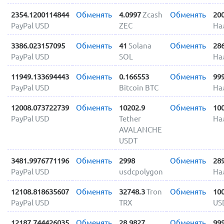
2354.1200114844
Обменять
4.0997
Zcash
Обменять
20
PayPal USD
ZEC
На
3386.023157095
Обменять
41
Solana
Обменять
28
PayPal USD
SOL
На
11949.133694443
Обменять
0.166553
Обменять
99
PayPal USD
Bitcoin BTC
На
12008.073722739
Обменять
10202.9
Обменять
10
PayPal USD
Tether
На
AVALANCHE
USDT
3481.9976771196
Обменять
2998
Обменять
28
PayPal USD
usdcpolygon
На
12108.818635607
Обменять
32748.3
Tron
Обменять
10
PayPal USD
TRX
US
12187.744426035
Обменять
28.9827
Обменять
99