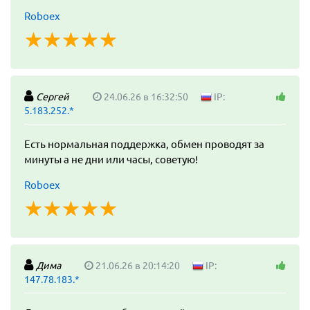
Roboex
☆
★
☆
★
☆
★
☆
★
☆
★
Сергей
24.06.26 в 16:32:50
IP:
5.183.252.*
Есть нормальная поддержка, обмен проводят за
минуты а не дни или часы, советую!
Roboex
☆
★
☆
★
☆
★
☆
★
☆
★
Дима
21.06.26 в 20:14:20
IP:
147.78.183.*