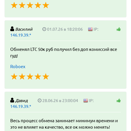
☆
★
☆
★
☆
★
☆
★
☆
★
Василий
01.07.26 в 18:20:06
IP:
146.19.39.*
Обменял LTC 50к руб получил без доп комиссий все
гуд!
Roboex
☆
★
☆
★
☆
★
☆
★
☆
★
Давид
28.06.26 в 23:00:04
IP:
146.19.39.*
Весь процесс обмена занимает минимум времени и
это не влияет на качество, все ок можно менять!