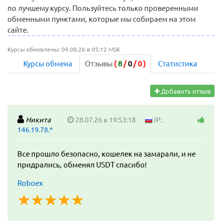
по лучшему курсу. Пользуйтесь только проверенными
обменными пунктами, которые мы собираем на этом
сайте.
Курсы обновлены: 09.08.26 в 05:12 MSK
Курсы обмена
Отзывы
(
8
/
0
/
0
)
Статистика
Добавить отзыв
Никита
28.07.26 в 19:53:18
IP:
146.19.78.*
Все прошло безопасно, кошелек на замарали, и не
придрались, обменял USDT спасибо!
Roboex
☆
★
☆
★
☆
★
☆
★
☆
★