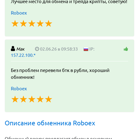
Лучшее место для обмена и трейда крипты, советую!
Roboex
☆
★
☆
★
☆
★
☆
★
☆
★
Мак
02.06.26 в 09:58:33
IP:
157.22.100.*
Без проблем перевели бтк в рубли, хороший
обменник!
Roboex
☆
★
☆
★
☆
★
☆
★
☆
★
Описание обменника Roboex
Обменный ресурс предлагает обмен в основном