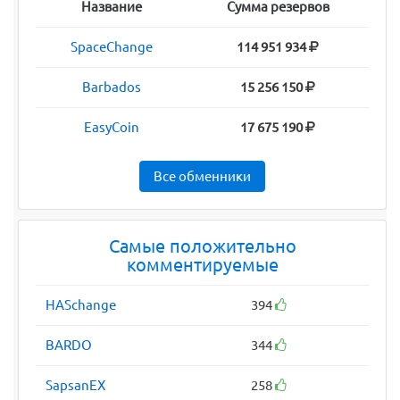
Название
Сумма резервов
SpaceChange
114 951 934
Barbados
15 256 150
EasyCoin
17 675 190
Все обменники
Самые положительно
комментируемые
HASchange
394
BARDO
344
SapsanEX
258