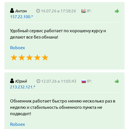
Антон
16.07.26 в 17:58:26
IP:
157.22.100.*
Удобный сервис работает по хорошему курсу и
делают все без обмана!
Roboex
☆
★
☆
★
☆
★
☆
★
☆
★
Юрий
12.07.26 в 11:05:43
IP:
213.232.121.*
Обменник работает быстро меняю несколько раз в
неделю и стабильность обменного пункта не
подводит!
Roboex