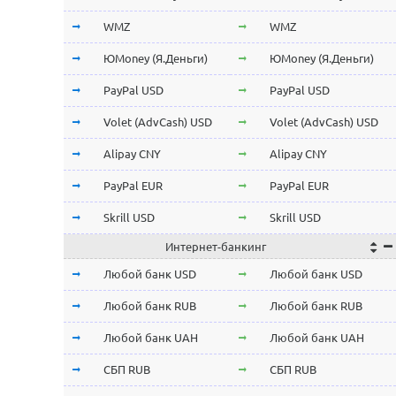
Stellar Lumens XLM
Stellar Lumens XLM
WMZ
WMZ
EOS
EOS
ЮMoney (Я.Деньги)
ЮMoney (Я.Деньги)
NEO
NEO
PayPal USD
PayPal USD
ChainLink LINK
ChainLink LINK
Volet (AdvCash) USD
Volet (AdvCash) USD
Qtum
Qtum
Alipay CNY
Alipay CNY
Iota MIOTA
Iota MIOTA
PayPal EUR
PayPal EUR
Waves
Waves
Skrill USD
Skrill USD
Интернет-банкинг
Icon ICX
Icon ICX
Skrill EUR
Skrill EUR
Любой банк USD
Любой банк USD
Zcash ZEC
Zcash ZEC
Volet (AdvCash) RUB
Volet (AdvCash) RUB
Любой банк RUB
Любой банк RUB
Ontology ONT
Ontology ONT
Volet (AdvCash) EUR
Volet (AdvCash) EUR
Любой банк UAH
Любой банк UAH
0x ZRX
0x ZRX
Volet (AdvCash) KZT
Volet (AdvCash) KZT
СБП RUB
СБП RUB
VeChain VET
VeChain VET
ePayments USD
ePayments USD