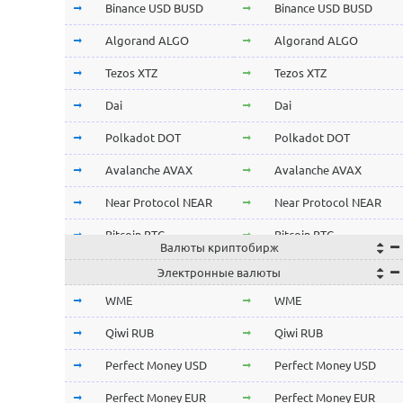
Binance USD BUSD
Binance USD BUSD
Algorand ALGO
Algorand ALGO
Tezos XTZ
Tezos XTZ
Dai
Dai
Polkadot DOT
Polkadot DOT
Avalanche AVAX
Avalanche AVAX
Near Protocol NEAR
Near Protocol NEAR
Bitcoin BTC
Bitcoin BTC
Валюты криптобирж
Terra LUNA
Terra LUNA
Электронные валюты
Cardano ADA
Cardano ADA
WME
WME
OmiseGo OMG
OmiseGo OMG
Qiwi RUB
Qiwi RUB
Verge XVG
Verge XVG
Perfect Money USD
Perfect Money USD
BitTorrent BTT
BitTorrent BTT
Perfect Money EUR
Perfect Money EUR