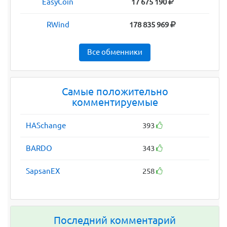
EasyCoin
17 675 190
RWind
178 835 969
Все обменники
Самые положительно
комментируемые
HASchange
393
BARDO
343
SapsanEX
258