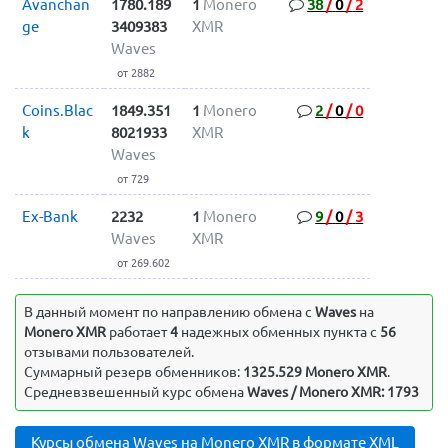
Avanchan
1780.189
1
Monero
38
/
0
/
2
ge
3409383
XMR
Waves
от 2882
Coins.Blac
1849.351
1
Monero
2
/
0
/
0
k
8021933
XMR
Waves
от 729
Ex-Bank
2232
1
Monero
9
/
0
/
3
Waves
XMR
от 269.602
В данный момент по направлению обмена c
Waves
на
Monero XMR
работает
4
надежных обменных пункта с
56
отзывами пользователей.
Суммарный резерв обменников:
1325.529 Monero XMR
.
Средневзвешенный курс обмена
Waves / Monero XMR: 1793
Курсы обмена Waves на Monero XMR в формате XML