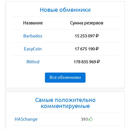
Новые обменники
Название
Сумма резервов
Barbados
15 253 097
EasyCoin
17 675 190
RWind
178 835 969
Все обменники
Самые положительно
комментируемые
HASchange
393