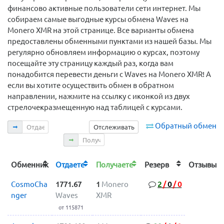
финансово активные пользователи сети интернет. Мы
собираем самые выгодные курсы обмена Waves на
Monero XMR на этой странице. Все варианты обмена
предоставлены обменными пунктами из нашей базы. Мы
регулярно обновляем информацию о курсах, поэтому
посещайте эту страницу каждый раз, когда вам
понадобится перевести деньги с Waves на Monero XMR! А
если вы хотите осуществить обмен в обратном
направлении, нажмите на ссылку с иконкой из двух
стрелочекразмещенную над таблицей с курсами.
Отдаете
Обратный обмен
Отслеживать
Получаете
Обменник
Отдаете
Получаете
Резерв
Отзыв
CosmoCha
1771.67
1
Monero
2
/
0
/
0
nger
Waves
XMR
от 115871