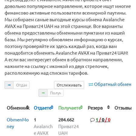
довольно популярное направление, которое ищут многие
финансово активные пользователи всемирной паутины.
Мы собираем самые выгодные курсы обмена Avalanche
AVAX на Приват24 UAH на этой странице. Все варианты
обмена предоставлены обменными пунктами из нашей
базы. Мы регулярно обновляем информацию о курсах,
поэтому проверяйте их здесь каждый раз, когда вам
понадобится обменять Avalanche AVAX на Приват24 UAH!
А если вас интересует обмен в обратном направлении,
нажмите на ссылку с иконкой из двух стрелочек,
расположенную над списком тарифов.
Отдаете
Обратный обмен
Отслеживать
Получаете
Обменник
Отдаете
Получаете
Резерв
Отзыв
ObmenMo
1
284.662
1
/
0
/
0
ney
Avalanch
Приват24
e AVAX
UAH