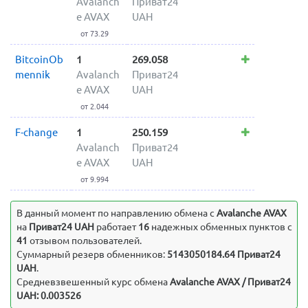
Avalanch
Приват24
e AVAX
UAH
от 73.29
BitcoinOb
1
269.058
mennik
Avalanch
Приват24
e AVAX
UAH
от 2.044
F-change
1
250.159
Avalanch
Приват24
e AVAX
UAH
от 9.994
В данный момент по направлению обмена c
Avalanche AVAX
на
Приват24 UAH
работает
16
надежных обменных пунктов с
41
отзывом пользователей.
Суммарный резерв обменников:
5143050184.64 Приват24
UAH
.
Средневзвешенный курс обмена
Avalanche AVAX / Приват24
UAH: 0.003526