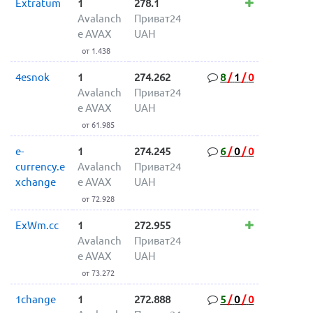
Extratum
1
278.1
Avalanch
Приват24
e AVAX
UAH
от 1.438
4esnok
1
274.262
8
/
1
/
0
Avalanch
Приват24
e AVAX
UAH
от 61.985
e-
1
274.245
6
/
0
/
0
currency.e
Avalanch
Приват24
xchange
e AVAX
UAH
от 72.928
ExWm.cc
1
272.955
Avalanch
Приват24
e AVAX
UAH
от 73.272
1change
1
272.888
5
/
0
/
0