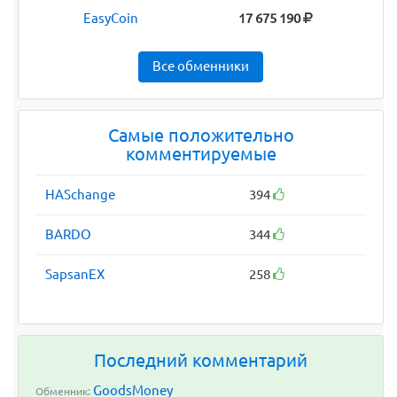
EasyCoin
17 675 190
Все обменники
Самые положительно
комментируемые
HASchange
394
BARDO
344
SapsanEX
258
Последний комментарий
GoodsMoney
Обменник: