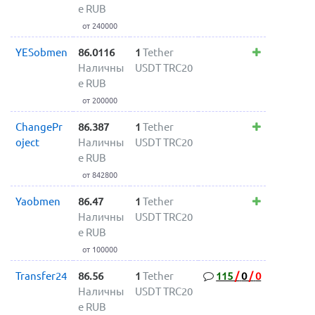
е RUB
от 240000
YESobmen
86.0116
1
Tether
Наличны
USDT TRC20
е RUB
от 200000
ChangePr
86.387
1
Tether
oject
Наличны
USDT TRC20
е RUB
от 842800
Yaobmen
86.47
1
Tether
Наличны
USDT TRC20
е RUB
от 100000
Transfer24
86.56
1
Tether
115
/
0
/
0
Наличны
USDT TRC20
е RUB