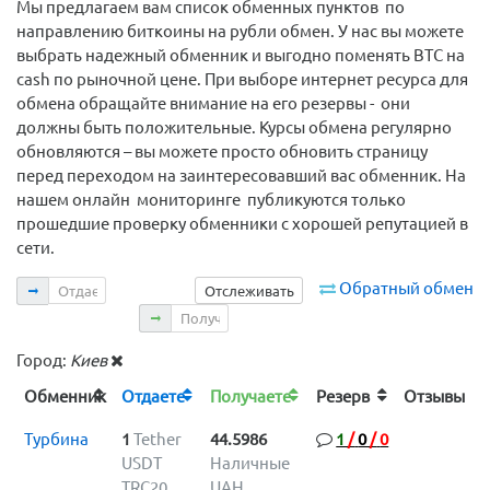
Мы предлагаем вам список обменных пунктов по
направлению биткоины на рубли обмен. У нас вы можете
выбрать надежный обменник и выгодно поменять BTC на
cash по рыночной цене. При выборе интернет ресурса для
обмена обращайте внимание на его резервы - они
должны быть положительные. Курсы обмена регулярно
обновляются – вы можете просто обновить страницу
перед переходом на заинтересовавший вас обменник. На
нашем онлайн мониторинге публикуются только
прошедшие проверку обменники с хорошей репутацией в
сети.
Отдаете
Обратный обмен
Отслеживать
Получаете
Город:
Киев
Обменник
Отдаете
Получаете
Резерв
Отзывы
Турбина
1
Tether
44.5986
1
/
0
/
0
USDT
Наличные
TRC20
UAH