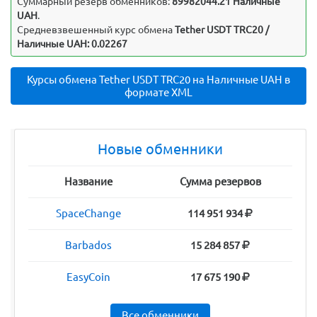
Суммарный резерв обменников:
89982044.21 Наличные
UAH
.
Средневзвешенный курс обмена
Tether USDT TRC20 /
Наличные UAH: 0.02267
Курсы обмена Tether USDT TRC20 на Наличные UAH в
формате XML
Новые обменники
Название
Сумма резервов
SpaceChange
114 951 934
Barbados
15 284 857
EasyCoin
17 675 190
Все обменники