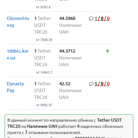
от 9282.8
ObmenMo
1
Tether
44.5968
1
/
0
/
0
ney
USDT
Наличные
TRC20
UAH
от 7848.09
100btc.kie
1
Tether
44.3712
v.ua
USDT
Наличные
TRC20
UAH
от 14963.7
Dynasty
1
Tether
42.52
5
/
0
/
0
Pay
USDT
Наличные
TRC20
UAH
от 9992.87
В данный момент по направлению обмена c
Tether USDT
TRC20
на
Наличные UAH
работает
4
надежных обменных
пункта с
7
отзывами пользователей.