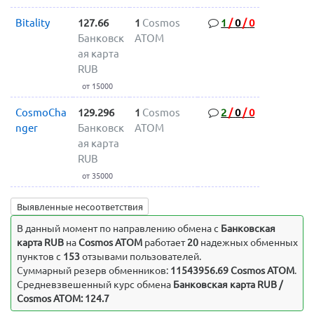
Bitality
127.66
1
Cosmos
1
/
0
/
0
Банковск
ATOM
ая карта
RUB
от 15000
CosmoCha
129.296
1
Cosmos
2
/
0
/
0
nger
Банковск
ATOM
ая карта
RUB
от 35000
Выявленные несоответствия
В данный момент по направлению обмена c
Банковская
карта RUB
на
Cosmos ATOM
работает
20
надежных обменных
пунктов с
153
отзывами пользователей.
Суммарный резерв обменников:
11543956.69 Cosmos ATOM
.
Средневзвешенный курс обмена
Банковская карта RUB /
Cosmos ATOM: 124.7