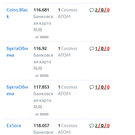
Coins.Blac
116.681
1
Cosmos
2
/
0
/
0
k
Банковск
ATOM
ая карта
RUB
от 30000
БухтаОбм
116.92
1
Cosmos
1
/
0
/
0
ена
Банковск
ATOM
ая карта
RUB
от 30000
БухтаОбм
117.853
1
Cosmos
1
/
0
/
0
ена
Банковск
ATOM
ая карта
RUB
от 30000
ExSora
118.057
1
Cosmos
2
/
0
/
0
Банковск
ATOM