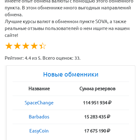
имеете опыт обмена валюты с помощью этого обменного
пункта. В этом обменнике много выгодных направлений
обмена.
Лучшие курсы валют в обменном пункте SOVA, а также
реальные отзывы пользователей о нем ищите на нашем
сайте!
☆
★
☆
★
☆
★
☆
★
☆
★
Рейтинг:
4.4
из
5
. Всего оценок:
33
.
Новые обменники
Название
Сумма резервов
SpaceChange
114 951 934
Barbados
15 283 435
EasyCoin
17 675 190