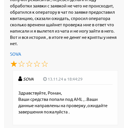
обработки заявки с заявкой не чего не происходит,
обратился к оператору в чат по заявке предоставил
квитанцию, сказали ожидать, спросил оператора
сколько времени щаймет проверка мне в ответ что
написали и я вылетел из чата и не иогу зайти в него.
Вот и вся история , в итоге не денег не крипты у меня
нет.
SOVA
☆
★
☆
★
☆
★
☆
★
☆
★
SOVA
13.11.24 в 18:44:29
Здравствуйте, Роман,
Ваши средства попали под AML , .Ваши
данные направлены на проверку ,ожидайте
завершения пожалуйста .