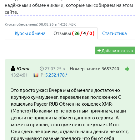
надёжными обменниками, которые мы собираем на этом
сайте.
Курсы обновлены: 08.08.26 в 14:26 MSK
Курсы обмена
Отзывы
(
26
/
4
/
0
)
Статистика
Добавить отзыв
Номер заявки 3653740
Юлия
27.03.25 в
13:24:01
IP:
5.252.178.*
Это просто ужас! Вчера мы обменяли достаточно
крупную сумму денег, перевели как положенно! С
кошелька Payeer RUB Обмен на кошелек XMR-
(Monero) По каким то не понятным причинам, наши
деньги не пришли на обмен даннного сервиса. А
может и пришли, этого уже не кто не узнает. Итог:
Они сдесь не причем, отдавать наши деньги не хотят,
придумывают разные предлоги что бы от себя