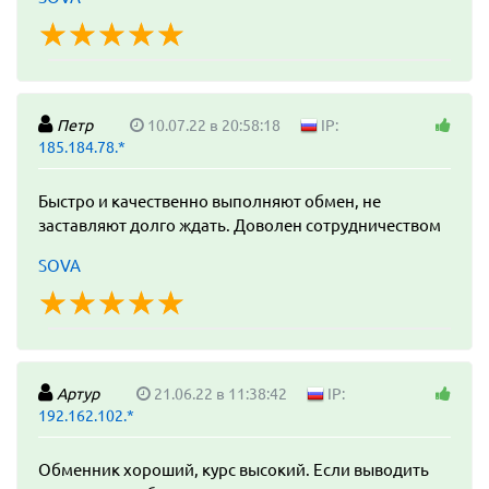
☆
★
☆
★
☆
★
☆
★
☆
★
Петр
10.07.22 в 20:58:18
IP:
185.184.78.*
Быстро и качественно выполняют обмен, не
заставляют долго ждать. Доволен сотрудничеством
SOVA
☆
★
☆
★
☆
★
☆
★
☆
★
Артур
21.06.22 в 11:38:42
IP:
192.162.102.*
Обменник хороший, курс высокий. Если выводить