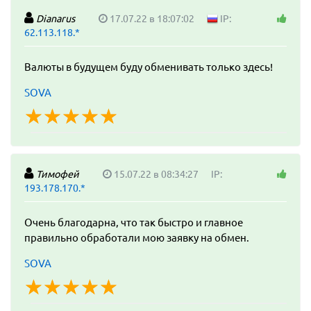
Dianarus
17.07.22 в 18:07:02
IP:
62.113.118.*
Валюты в будущем буду обменивать только здесь!
SOVA
☆
★
☆
★
☆
★
☆
★
☆
★
Тимофей
15.07.22 в 08:34:27
IP:
193.178.170.*
Очень благодарна, что так быстро и главное
правильно обработали мою заявку на обмен.
SOVA
☆
★
☆
★
☆
★
☆
★
☆
★