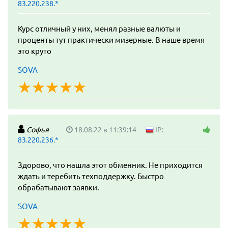
83.220.238.*
Курс отличный у них, менял разные валюты и
проценты тут практически мизерные. В наше время
это круто
SOVA
☆
★
☆
★
☆
★
☆
★
☆
★
Софья
18.08.22 в 11:39:14
IP:
83.220.236.*
Здорово, что нашла этот обменник. Не приходится
ждать и теребить техподдержку. Быстро
обрабатывают заявки.
SOVA
☆
★
☆
★
☆
★
☆
★
☆
★