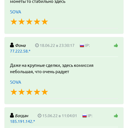
монеты то стабильно здесь
SOVA
☆
★
☆
★
☆
★
☆
★
☆
★
Фома
18.06.22 в 23:30:17
IP:
77.222.58.*
Даже на крупные сделки, здесь комиссия
небольшая, что очень радует
SOVA
☆
★
☆
★
☆
★
☆
★
☆
★
Богдан
15.06.22 в 11:04:01
IP:
185.191.142.*