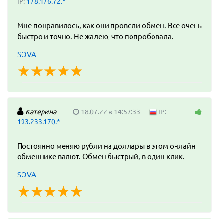
IP:
178.176.72.*
Мне понравилось, как они провели обмен. Все очень
быстро и точно. Не жалею, что попробовала.
SOVA
☆
★
☆
★
☆
★
☆
★
☆
★
Катерина
18.07.22 в 14:57:33
IP:
193.233.170.*
Постоянно меняю рубли на доллары в этом онлайн
обменнике валют. Обмен быстрый, в один клик.
SOVA
☆
★
☆
★
☆
★
☆
★
☆
★