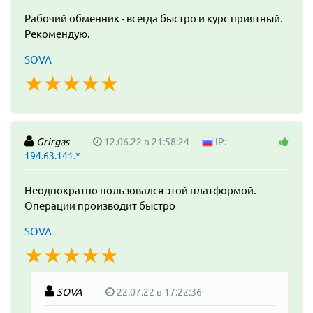
Рабочий обменник - всегда быстро и курс приятный.
Рекомендую.
SOVA
☆
★
☆
★
☆
★
☆
★
☆
★
Grirgas
12.06.22 в 21:58:24
IP:
194.63.141.*
Неоднократно пользовался этой платформой.
Операции производит быстро
SOVA
☆
★
☆
★
☆
★
☆
★
☆
★
SOVA
22.07.22 в 17:22:36