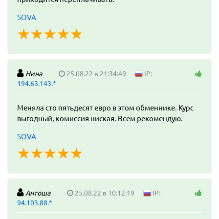
SOVA
☆
★
☆
★
☆
★
☆
★
☆
★
Нина
25.08.22 в 21:34:49
IP:
194.63.143.*
Меняла сто пятьдесят евро в этом обменнике. Курс
выгодный, комиссия ниская. Всем рекомендую.
SOVA
☆
★
☆
★
☆
★
☆
★
☆
★
Антоша
25.08.22 в 10:12:19
IP:
94.103.88.*