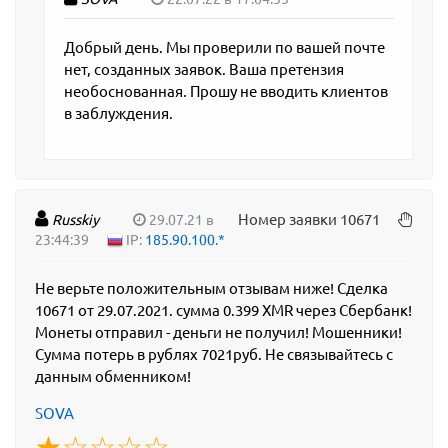
Добрый день. Мы проверили по вашей почте
нет, созданных заявок. Ваша претензия
необоснованная. Прошу не вводить клиентов
в заблуждения.
Номер заявки 10671
Russkiy
29.07.21 в
23:44:39
IP:
185.90.100.*
Не верьте положительным отзывам ниже! Сделка
10671 от 29.07.2021. сумма 0.399 XMR через Сбербанк!
Монеты отправил - деньги не получил! Мошенники!
Сумма потерь в рублях 7021руб. Не связывайтесь с
данным обменником!
SOVA
☆
★
☆
★
☆
★
☆
★
☆
★