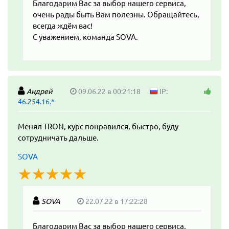
Благодарим Вас за выбор нашего сервиса,
очень рады быть Вам полезны. Обращайтесь,
всегда ждём вас!
С уважением, команда SOVA.
Андрей
09.06.22 в 00:21:18
IP:
46.254.16.*
Менял TRON, курс понравился, быстро, буду
сотрудничать дальше.
SOVA
☆
★
☆
★
☆
★
☆
★
☆
★
SOVA
22.07.22 в 17:22:28
Благодарим Вас за выбор нашего сервиса,