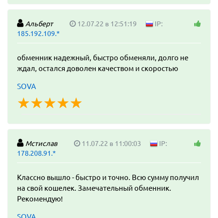
Альберт
12.07.22 в 12:51:19
IP:
185.192.109.*
обменник надежный, быстро обменяли, долго не
ждал, остался доволен качеством и скоростью
SOVA
☆
★
☆
★
☆
★
☆
★
☆
★
Мстислав
11.07.22 в 11:00:03
IP:
178.208.91.*
Классно вышло - быстро и точно. Всю сумму получил
на свой кошелек. Замечательный обменник.
Рекомендую!
SOVA