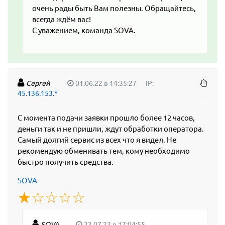
очень рады быть Вам полезны. Обращайтесь,
всегда ждём вас!
С уважением, команда SOVA.
Сергей
01.06.22 в 14:35:27
IP:
45.136.153.*
С момента подачи заявки прошло более 12 часов,
деньги так и не пришли, ждут обработки оператора.
Самый долгий сервис из всех что я видел. Не
рекомендую обменивать тем, кому необходимо
быстро получить средства.
SOVA
☆
★
☆
★
☆
★
☆
★
☆
★
SOVA
22.07.22 в 17:04:55