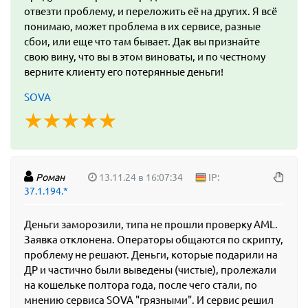
отвезти проблему, и переложить её на других. Я всё
понимаю, может проблема в их сервисе, разные
сбои, или еще что там бывает. Дак вы признайте
свою вину, что вы в этом виноваты, и по честному
верните клиенту его потерянные деньги!
SOVA
☆
★
☆
★
☆
★
☆
★
☆
★
Роман
13.11.24 в 16:07:34
IP:
37.1.194.*
Деньги заморозили, типа не прошли проверку AML.
Заявка отклонена. Операторы общаются по скрипту,
проблему не решают. Деньги, которые подарили на
ДР и частично были выведены (чистые), пролежали
на кошельке полтора года, после чего стали, по
мнению сервиса SOVA "грязными". И сервис решил