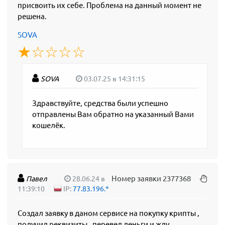
присвоить их себе. Проблема на данный момент не
решена.
SOVA
☆
★
☆
★
☆
★
☆
★
☆
★
SOVA
03.07.25 в 14:31:15
Здравствуйте, средства были успешно
отправлены Вам обратно на указанный Вами
кошелёк.
Номер заявки 2377368
Павел
28.06.24 в
11:39:10
IP:
77.83.196.*
Создал заявку в даном сервисе на покупку крипты ,
получил реквизиты , перевел деньги и жду