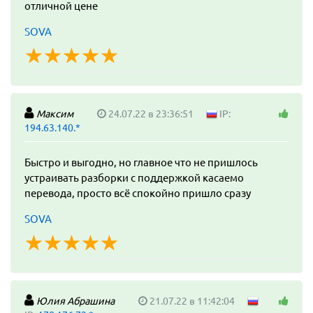
отличной цене
SOVA
☆
★
☆
★
☆
★
☆
★
☆
★
Максим
24.07.22 в 23:36:51
IP:
194.63.140.*
Быстро и выгодно, но главное что не пришлось
устраивать разборки с поддержкой касаемо
перевода, просто всё спокойно пришло сразу
SOVA
☆
★
☆
★
☆
★
☆
★
☆
★
Юлия Абрашина
21.07.22 в 11:42:04