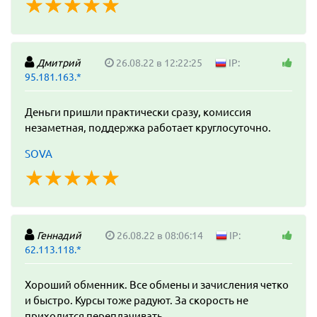
☆
★
☆
★
☆
★
☆
★
☆
★
Дмитрий
26.08.22 в 12:22:25
IP:
95.181.163.*
Деньги пришли практически сразу, комиссия
незаметная, поддержка работает круглосуточно.
SOVA
☆
★
☆
★
☆
★
☆
★
☆
★
Геннадий
26.08.22 в 08:06:14
IP:
62.113.118.*
Хороший обменник. Все обмены и зачисления четко
и быстро. Курсы тоже радуют. За скорость не
приходится переплачивать.