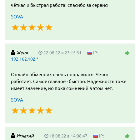
чёткая и быстрая работа! спасибо за сервис!
SOVA
☆
★
☆
★
☆
★
☆
★
☆
★
Женя
22.08.22 в 23:15:31
IP:
192.162.102.*
Онлайн обменник очень понравился. Четко
работает. Самое главное - быстро. Надежность тоже
имеет значение, но пока сомнений в этом нет.
SOVA
☆
★
☆
★
☆
★
☆
★
☆
★
Игнатий
18.08.22 в 14:08:47
IP: