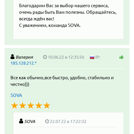
Благодарим Вас за выбор нашего сервиса,
очень рады быть Вам полезны. Обращайтесь,
всегда ждём вас!
С уважением, команда SOVA.
Валерия
10.06.22 в 12:35:56
IP:
185.128.212.*
Все как обычно,все быстро, удобно, стабильно и
честно)))
SOVA
☆
★
☆
★
☆
★
☆
★
☆
★
SOVA
22.07.22 в 17:22:32