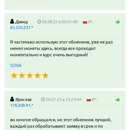
Давид
08.08.22 в 00:31:48
IP:
83.220.237.*
Я частенько использую этот обменник, уже не раз
менял монеты здесь, всегда все проходит
моментально и курс очень выгодный!
SOVA
☆
★
☆
★
☆
★
☆
★
☆
★
Ярослав
28.07.22 в 23:23:44
IP:
178.208.91.*
во многие обращался, но этот обменник лучший,
каждый раз обрабатывают заявку в срок и по