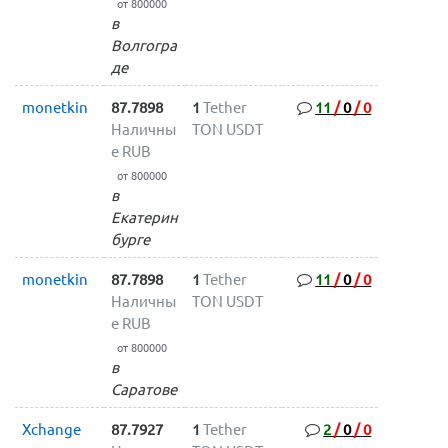
от 800000
в
Волгогра
де
monetkin
87.7898
1
Tether
11
/
0
/
0
Наличны
TON USDT
е RUB
от 800000
в
Екатерин
бурге
monetkin
87.7898
1
Tether
11
/
0
/
0
Наличны
TON USDT
е RUB
от 800000
в
Саратове
Xchange
87.7927
1
Tether
2
/
0
/
0