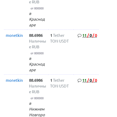
е RUB
от 800000
в
Краснод
аре
monetkin
88.6986
1
Tether
11
/
0
/
0
Наличны
TON USDT
е RUB
от 800000
в
Краснод
аре
monetkin
88.6986
1
Tether
11
/
0
/
0
Наличны
TON USDT
е RUB
от 800000
в
Нижнем
Новгоро