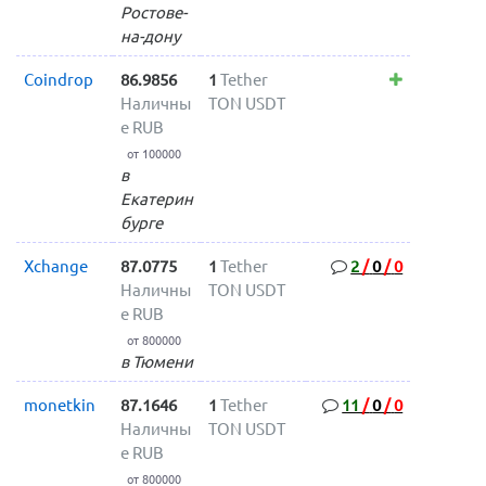
Ростове-
на-дону
Coindrop
86.9856
1
Tether
Наличны
TON USDT
е RUB
от 100000
в
Екатерин
бурге
Xchange
87.0775
1
Tether
2
/
0
/
0
Наличны
TON USDT
е RUB
от 800000
в Тюмени
monetkin
87.1646
1
Tether
11
/
0
/
0
Наличны
TON USDT
е RUB
от 800000