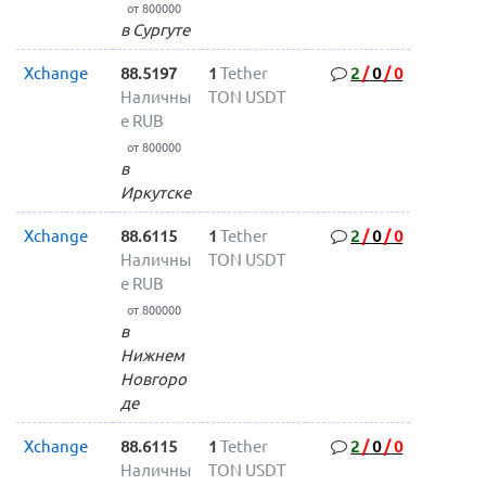
от 800000
в Сургуте
Xchange
88.5197
1
Tether
2
/
0
/
0
Наличны
TON USDT
е RUB
от 800000
в
Иркутске
Xchange
88.6115
1
Tether
2
/
0
/
0
Наличны
TON USDT
е RUB
от 800000
в
Нижнем
Новгоро
де
Xchange
88.6115
1
Tether
2
/
0
/
0
Наличны
TON USDT