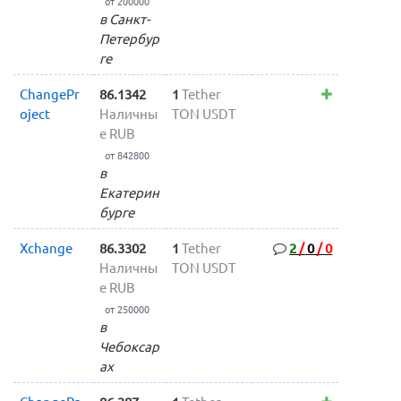
от 200000
в Санкт-
Петербур
ге
ChangePr
86.1342
1
Tether
oject
Наличны
TON USDT
е RUB
от 842800
в
Екатерин
бурге
Xchange
86.3302
1
Tether
2
/
0
/
0
Наличны
TON USDT
е RUB
от 250000
в
Чебоксар
ах