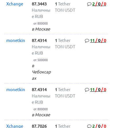
Xchange
87.3443
1
Tether
2
/
0
/
0
Наличны
TON USDT
е RUB
от 800000
в Москве
monetkin
87.4314
1
Tether
11
/
0
/
0
Наличны
TON USDT
е RUB
от 500000
в
Чебоксар
ах
monetkin
87.4314
1
Tether
11
/
0
/
0
Наличны
TON USDT
е RUB
от 800000
в Москве
Xchange
87.7026
1
Tether
2
/
0
/
0