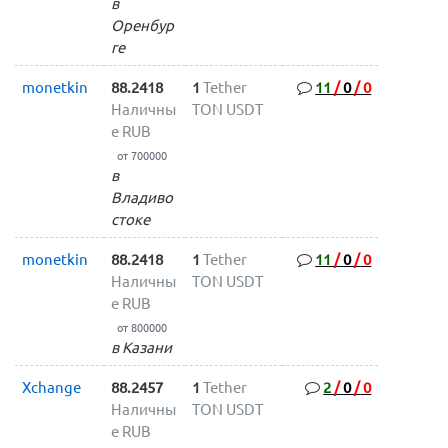
в
Оренбур
ге
monetkin
88.2418
1
Tether
11
/
0
/
0
Наличны
TON USDT
е RUB
от 700000
в
Владиво
стоке
monetkin
88.2418
1
Tether
11
/
0
/
0
Наличны
TON USDT
е RUB
от 800000
в Казани
Xchange
88.2457
1
Tether
2
/
0
/
0
Наличны
TON USDT
е RUB