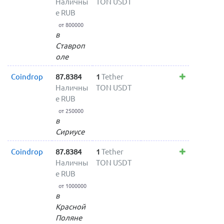
Наличны
TON USDT
е RUB
от 800000
в
Ставроп
оле
Coindrop
87.8384
1
Tether
Наличны
TON USDT
е RUB
от 250000
в
Сириусе
Coindrop
87.8384
1
Tether
Наличны
TON USDT
е RUB
от 1000000
в
Красной
Поляне