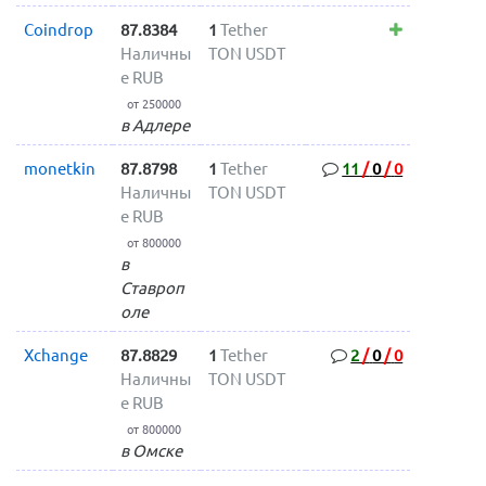
Coindrop
87.8384
1
Tether
Наличны
TON USDT
е RUB
от 250000
в Адлере
monetkin
87.8798
1
Tether
11
/
0
/
0
Наличны
TON USDT
е RUB
от 800000
в
Ставроп
оле
Xchange
87.8829
1
Tether
2
/
0
/
0
Наличны
TON USDT
е RUB
от 800000
в Омске