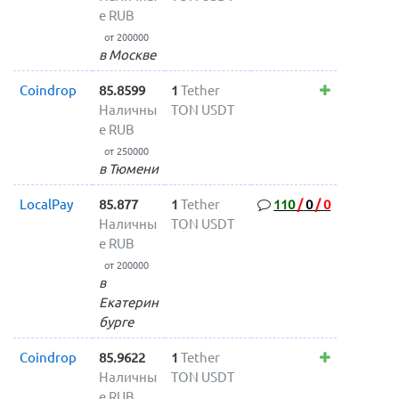
е RUB
от 200000
в Москве
Coindrop
85.8599
1
Tether
Наличны
TON USDT
е RUB
от 250000
в Тюмени
LocalPay
85.877
1
Tether
110
/
0
/
0
Наличны
TON USDT
е RUB
от 200000
в
Екатерин
бурге
Coindrop
85.9622
1
Tether
Наличны
TON USDT
е RUB