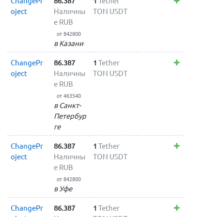
ChangePr
86.387
1
Tether
oject
Наличны
TON USDT
е RUB
от 842800
в Казани
ChangePr
86.387
1
Tether
oject
Наличны
TON USDT
е RUB
от 463540
в Санкт-
Петербур
ге
ChangePr
86.387
1
Tether
oject
Наличны
TON USDT
е RUB
от 842800
в Уфе
ChangePr
86.387
1
Tether