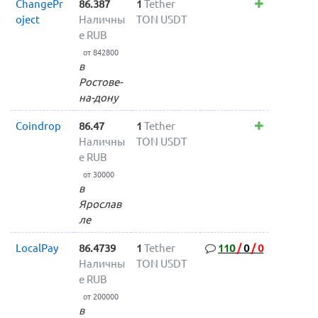
ChangePr
86.387
1
Tether
oject
Наличны
TON USDT
е RUB
от 842800
в
Ростове-
на-дону
Coindrop
86.47
1
Tether
Наличны
TON USDT
е RUB
от 30000
в
Ярослав
ле
LocalPay
86.4739
1
Tether
110
/
0
/
0
Наличны
TON USDT
е RUB
от 200000
в