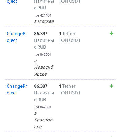
oject
Наличны
TON USDT
е RUB
от 421400
в Москве
ChangePr
86.387
1
Tether
oject
Наличны
TON USDT
е RUB
от 842800
в
Новосиб
ирске
ChangePr
86.387
1
Tether
oject
Наличны
TON USDT
е RUB
от 842800
в
Краснод
аре