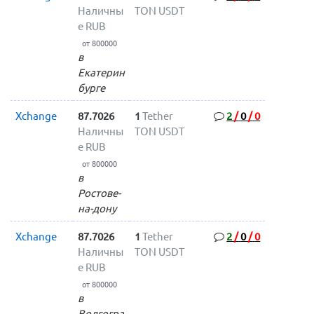
Наличны
TON USDT
е RUB
от 800000
в
Екатерин
бурге
Xchange
87.7026
1
Tether
2
/
0
/
0
Наличны
TON USDT
е RUB
от 800000
в
Ростове-
на-дону
Xchange
87.7026
1
Tether
2
/
0
/
0
Наличны
TON USDT
е RUB
от 800000
в
Волгогра