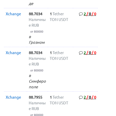
де
Xchange
88.7034
1
Tether
2
/
0
/
0
Наличны
TON USDT
е RUB
от 800000
в
Грозном
Xchange
88.7034
1
Tether
2
/
0
/
0
Наличны
TON USDT
е RUB
от 800000
в
Симферо
поле
Xchange
88.7955
1
Tether
2
/
0
/
0
Наличны
TON USDT
е RUB
от 800000