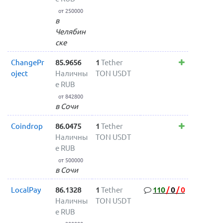
от 250000
в
Челябин
ске
ChangePr
85.9656
1
Tether
oject
Наличны
TON USDT
е RUB
от 842800
в Сочи
Coindrop
86.0475
1
Tether
Наличны
TON USDT
е RUB
от 500000
в Сочи
LocalPay
86.1328
1
Tether
110
/
0
/
0
Наличны
TON USDT
е RUB