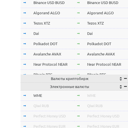
Binance USD BUSD
Binance USD BUSD
Algorand ALGO
Algorand ALGO
Tezos XTZ
Tezos XTZ
Dai
Dai
Polkadot DOT
Polkadot DOT
Avalanche AVAX
Avalanche AVAX
Near Protocol NEAR
Near Protocol NEAR
Bitcoin BTC
Bitcoin BTC
Валюты криптобирж
Terra LUNA
Terra LUNA
Электронные валюты
Cardano ADA
Cardano ADA
WME
WME
OmiseGo OMG
OmiseGo OMG
Qiwi RUB
Qiwi RUB
Verge XVG
Verge XVG
Perfect Money USD
Perfect Money USD
BitTorrent BTT
BitTorrent BTT
Perfect Money EUR
Perfect Money EUR