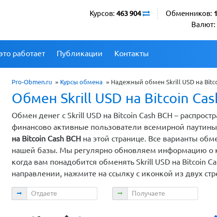
Курсов:
463 904
Обменников:
Валют:
это работает
Публикации
Контакты
Pro-Obmen.ru
»
Курсы обмена
»
Надежный обмен Skrill USD на Bit
Обмен Skrill USD на Bitcoin Ca
Обмен денег с Skrill USD на Bitcoin Cash BCH – распро
финансово активные пользователи всемирной паутин
на Bitcoin Cash BCH
на этой странице. Все варианты об
нашей базы. Мы регулярно обновляем информацию о ку
когда вам понадобится обменять Skrill USD на Bitcoin C
направлении, нажмите на ссылку с иконкой из двух стр
Отдаете
Получаете