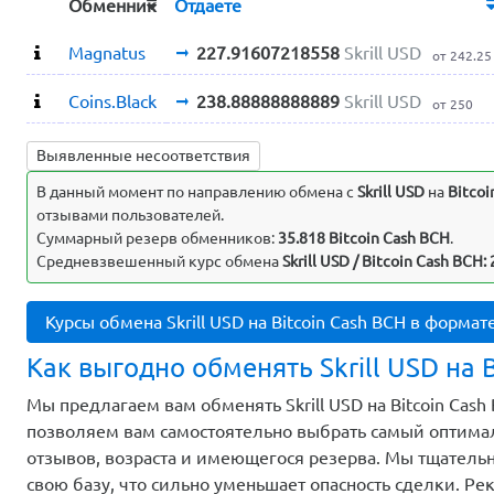
Обменник
Отдаете
Magnatus
227.91607218558
Skrill USD
от 242.25
Coins.Black
238.88888888889
Skrill USD
от 250
Выявленные несоответствия
В данный момент по направлению обмена c
Skrill USD
на
Bitcoi
отзывами пользователей.
Суммарный резерв обменников:
35.818 Bitcoin Cash BCH
.
Средневзвешенный курс обмена
Skrill USD / Bitcoin Cash BCH:
Курсы обмена Skrill USD на Bitcoin Cash BCH в формат
Как выгодно обменять Skrill USD на B
Мы предлагаем вам обменять Skrill USD на Bitcoin Cash
позволяем вам самостоятельно выбрать самый оптимал
отзывов, возраста и имеющегося резерва. Мы тщатель
свою базу, что сильно уменьшает опасность сделки. Р