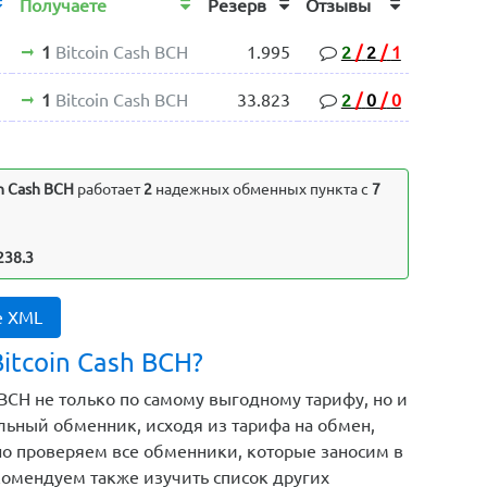
Получаете
Резерв
Отзывы
1
Bitcoin Cash BCH
1.995
2
/
2
/
1
1
Bitcoin Cash BCH
33.823
2
/
0
/
0
n Cash BCH
работает
2
надежных обменных пункта с
7
 238.3
е XML
itcoin Cash BCH?
 BCH не только по самому выгодному тарифу, но и
ьный обменник, исходя из тарифа на обмен,
но проверяем все обменники, которые заносим в
екомендуем также изучить список других