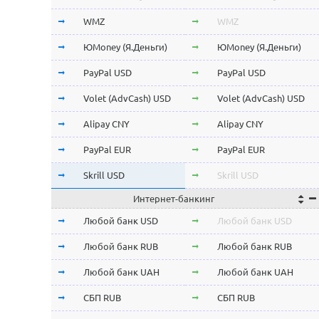
Stellar Lumens XLM
Stellar Lumens XLM
WMZ
WMZ
EOS
EOS
ЮMoney (Я.Деньги)
ЮMoney (Я.Деньги)
NEO
NEO
PayPal USD
PayPal USD
ChainLink LINK
ChainLink LINK
Volet (AdvCash) USD
Volet (AdvCash) USD
Qtum
Qtum
Alipay CNY
Alipay CNY
Iota MIOTA
Iota MIOTA
PayPal EUR
PayPal EUR
Waves
Waves
Skrill USD
Skrill USD
Интернет-банкинг
Icon ICX
Icon ICX
Skrill EUR
Skrill EUR
Любой банк USD
Любой банк USD
Zcash ZEC
Zcash ZEC
Volet (AdvCash) RUB
Volet (AdvCash) RUB
Любой банк RUB
Любой банк RUB
Ontology ONT
Ontology ONT
Volet (AdvCash) EUR
Volet (AdvCash) EUR
Любой банк UAH
Любой банк UAH
0x ZRX
0x ZRX
Volet (AdvCash) KZT
Volet (AdvCash) KZT
СБП RUB
СБП RUB
VeChain VET
VeChain VET
ePayments USD
ePayments USD