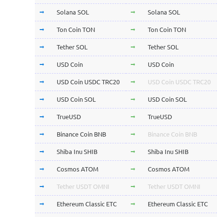
Solana SOL
Solana SOL
Ton Coin TON
Ton Coin TON
Tether SOL
Tether SOL
USD Coin
USD Coin
USD Coin USDC TRC20
USD Coin USDC TRC20
USD Coin SOL
USD Coin SOL
TrueUSD
TrueUSD
Binance Coin BNB
Binance Coin BNB
Shiba Inu SHIB
Shiba Inu SHIB
Cosmos ATOM
Cosmos ATOM
Tether USDT OMNI
Tether USDT OMNI
Ethereum Classic ETC
Ethereum Classic ETC