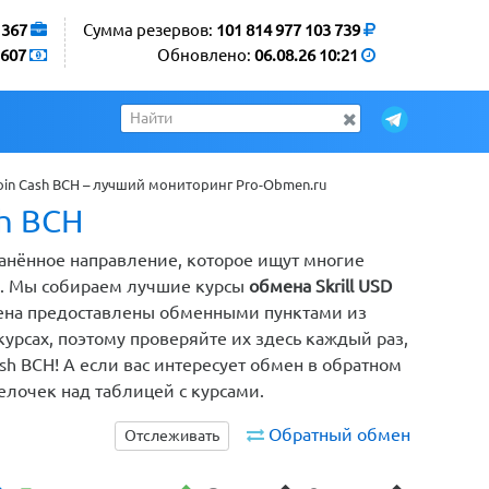
1367
Сумма резервов:
101 814 977 103 739
607
Обновлено:
06.08.26 10:21
coin Cash BCH – лучший мониторинг Pro-Obmen.ru
sh BCH
странённое направление, которое ищут многие
ы. Мы собираем лучшие курсы
обмена Skrill USD
мена предоставлены обменными пунктами из
рсах, поэтому проверяйте их здесь каждый раз,
ash BCH! А если вас интересует обмен в обратном
елочек над таблицей с курсами.
Обратный обмен
Отслеживать