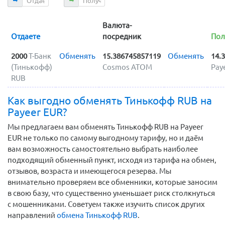
Валюта-
Отдаете
посредник
Пол
2000
Т-Банк
Обменять
15.386745857119
Обменять
14.
(Тинькофф)
Cosmos ATOM
Pay
RUB
Как выгодно обменять Тинькофф RUB на
Payeer EUR?
Мы предлагаем вам обменять Тинькофф RUB на Payeer
EUR не только по самому выгодному тарифу, но и даём
вам возможность самостоятельно выбрать наиболее
подходящий обменный пункт, исходя из тарифа на обмен,
отзывов, возраста и имеющегося резерва. Мы
внимательно проверяем все обменники, которые заносим
в свою базу, что существенно уменьшает риск столкнуться
с мошенниками. Советуем также изучить список других
направлений
обмена Тинькофф RUB
.