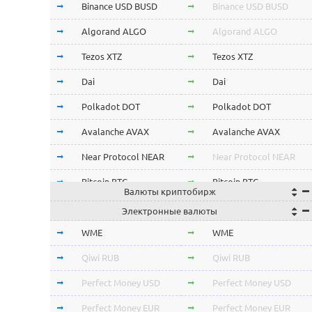
Binance USD BUSD
Binance USD BUSD
Algorand ALGO
Algorand ALGO
Tezos XTZ
Tezos XTZ
Dai
Dai
Polkadot DOT
Polkadot DOT
Avalanche AVAX
Avalanche AVAX
Near Protocol NEAR
Near Protocol NEAR
Bitcoin BTC
Bitcoin BTC
Валюты криптобирж
Terra LUNA
Terra LUNA
Электронные валюты
Cardano ADA
Cardano ADA
WME
WME
OmiseGo OMG
OmiseGo OMG
Qiwi RUB
Qiwi RUB
Verge XVG
Verge XVG
Perfect Money USD
Perfect Money USD
BitTorrent BTT
BitTorrent BTT
Perfect Money EUR
Perfect Money EUR