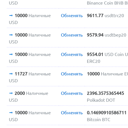
USD
Binance Coin BNB 
10000
Наличные
Обменять
9611.77
usdttrc20
USD
10000
Наличные
Обменять
9579.94
usdtbep20
USD
10000
Наличные
Обменять
9554.01
USD Coin 
USD
ERC20
11727
Наличные
Обменять
10000
Наличные E
USD
2000
Наличные
Обменять
2396.3575365445
USD
Polkadot DOT
10000
Наличные
Обменять
0.14690910586711
USD
Bitcoin BTC