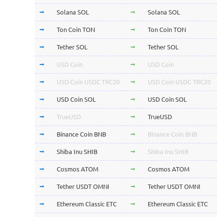
Solana SOL
Solana SOL
Ton Coin TON
Ton Coin TON
Tether SOL
Tether SOL
USD Coin
USD Coin
USD Coin USDC TRC20
USD Coin USDC TRC20
USD Coin SOL
USD Coin SOL
TrueUSD
TrueUSD
Binance Coin BNB
Binance Coin BNB
Shiba Inu SHIB
Shiba Inu SHIB
Cosmos ATOM
Cosmos ATOM
Tether USDT OMNI
Tether USDT OMNI
Ethereum Classic ETC
Ethereum Classic ETC