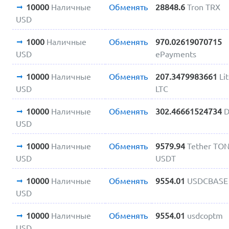
10000
Наличные
Обменять
28848.6
Tron TRX
USD
1000
Наличные
Обменять
970.02619070715
USD
ePayments
10000
Наличные
Обменять
207.3479983661
Li
USD
LTC
10000
Наличные
Обменять
302.46661524734
D
USD
10000
Наличные
Обменять
9579.94
Tether TO
USD
USDT
10000
Наличные
Обменять
9554.01
USDCBASE
USD
10000
Наличные
Обменять
9554.01
usdcoptm
USD