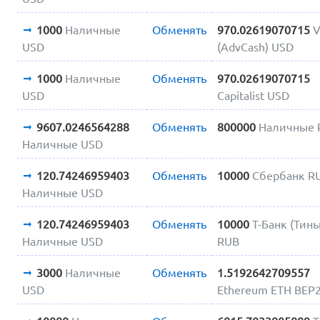
1000
Наличные
Обменять
970.02619070715
V
USD
(AdvCash) USD
1000
Наличные
Обменять
970.02619070715
USD
Capitalist USD
9607.0246564288
Обменять
800000
Наличные 
Наличные USD
120.74246959403
Обменять
10000
Сбербанк R
Наличные USD
120.74246959403
Обменять
10000
Т-Банк (Тин
Наличные USD
RUB
3000
Наличные
Обменять
1.5192642709557
USD
Ethereum ETH BEP