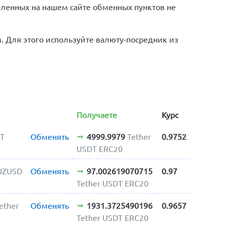
вленных на нашем сайте обменных пунктов не
 Для этого используйте валюту-посредник из
Получаете
Курс
DT
Обменять
4999.9979
Tether
0.9752
USDT ERC20
IZUSD
Обменять
97.002619070715
0.97
Tether USDT ERC20
ether
Обменять
1931.3725490196
0.9657
Tether USDT ERC20