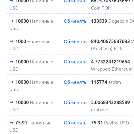
10000
Наличные
Обменять
6815.7033805889
T
USD
Coin TON
10000
Наличные
Обменять
133539
Dogecoin 
USD
1000
Наличные
Обменять
840.40675687033
V
USD
(AdvCash) EUR
10000
Наличные
Обменять
4.7732241219654
USD
Wrapped Ethereum
10000
Наличные
Обменять
115774
arbtm
USD
10000
Наличные
Обменять
5.0068343288589
USD
ethbase
75.91
Наличные
Обменять
75.91
PayPal USD
USD