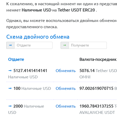
К сожалению, в настоящий момент ни один из предста
меняет
Наличные USD
на
Tether USDT ERC20
.
Однако, вы можете воспользоваться двойным обменом.
предоставленного списка.
Схема двойного обмена
Отдаете
Получаете
Отдаете
Валюта-посредник
5127.4141414141
Обменять
5076.14
Tether US
Наличные USD
OMNI
100
Наличные USD
Обменять
97.002619070715
B
2000
Наличные
Обменять
1960.7843137255
T
USD
AVALANCHE USDT