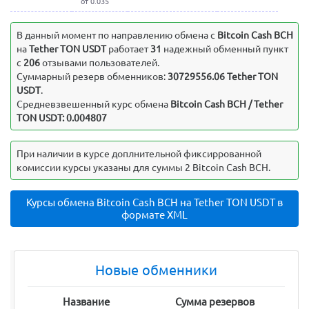
от 0.035
В данный момент по направлению обмена c
Bitcoin Cash BCH
на
Tether TON USDT
работает
31
надежный обменный пункт
с
206
отзывами пользователей.
Суммарный резерв обменников:
30729556.06 Tether TON
USDT
.
Средневзвешенный курс обмена
Bitcoin Cash BCH / Tether
TON USDT: 0.004807
При наличии в курсе доплнительной фиксиррованной
комиссии курсы указаны для суммы 2 Bitcoin Cash BCH.
Курсы обмена Bitcoin Cash BCH на Tether TON USDT в
формате XML
Новые обменники
Название
Сумма резервов