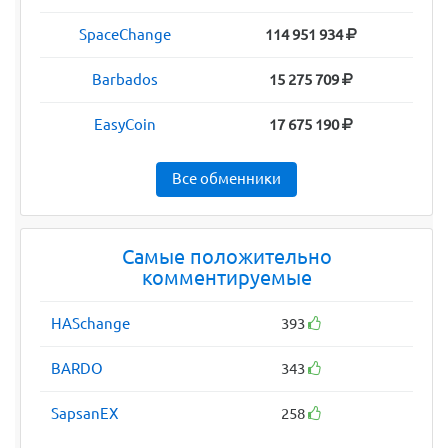
SpaceChange
114 951 934
Barbados
15 275 709
EasyCoin
17 675 190
Все обменники
Самые положительно
комментируемые
HASchange
393
BARDO
343
SapsanEX
258