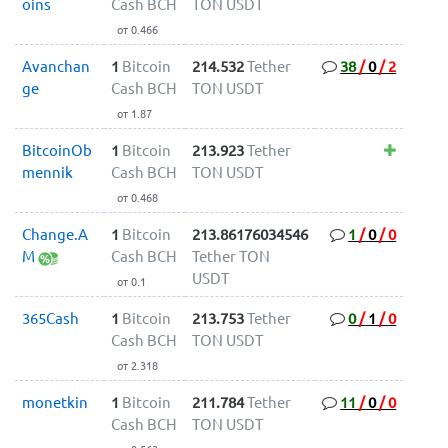
oins
Cash BCH
TON USDT
от 0.466
Avanchan
1
Bitcoin
214.532
Tether
38
/
0
/
2
ge
Cash BCH
TON USDT
от 1.87
BitcoinOb
1
Bitcoin
213.923
Tether
mennik
Cash BCH
TON USDT
от 0.468
Change.A
1
Bitcoin
213.86176034546
1
/
0
/
0
M
Cash BCH
Tether TON
USDT
от 0.1
365Cash
1
Bitcoin
213.753
Tether
0
/
1
/
0
Cash BCH
TON USDT
от 2.318
monetkin
1
Bitcoin
211.784
Tether
11
/
0
/
0
Cash BCH
TON USDT