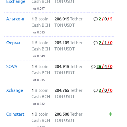
Exchange
Cash BCH
TON USDT
от 0.097
Альткоин
1
Bitcoin
206.015
Tether
2
/
0
/
5
Cash BCH
TON USDT
от 0.015
Ферма
1
Bitcoin
205.105
Tether
2
/
1
/
0
Cash BCH
TON USDT
от 0.049
SOVA
1
Bitcoin
204.915
Tether
26
/
4
/
0
Cash BCH
TON USDT
от 0.015
Xchange
1
Bitcoin
204.765
Tether
2
/
0
/
0
Cash BCH
TON USDT
от 0.232
Coinstart
1
Bitcoin
200.508
Tether
Cash BCH
TON USDT