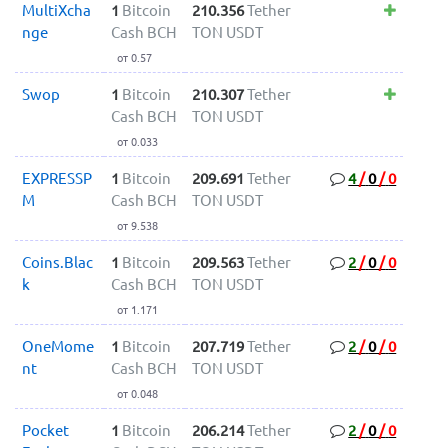
MultiXcha
1
Bitcoin
210.356
Tether
nge
Cash BCH
TON USDT
от 0.57
Swop
1
Bitcoin
210.307
Tether
Cash BCH
TON USDT
от 0.033
EXPRESSP
1
Bitcoin
209.691
Tether
4
/
0
/
0
M
Cash BCH
TON USDT
от 9.538
Coins.Blac
1
Bitcoin
209.563
Tether
2
/
0
/
0
k
Cash BCH
TON USDT
от 1.171
OneMome
1
Bitcoin
207.719
Tether
2
/
0
/
0
nt
Cash BCH
TON USDT
от 0.048
Pocket
1
Bitcoin
206.214
Tether
2
/
0
/
0