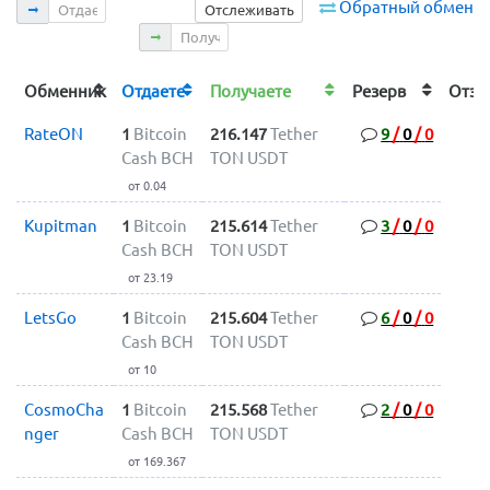
Отдаете
Обратный обмен
Отслеживать
Получаете
Обменник
Отдаете
Получаете
Резерв
Отз
RateON
1
Bitcoin
216.147
Tether
9
/
0
/
0
Cash BCH
TON USDT
от 0.04
Kupitman
1
Bitcoin
215.614
Tether
3
/
0
/
0
Cash BCH
TON USDT
от 23.19
LetsGo
1
Bitcoin
215.604
Tether
6
/
0
/
0
Cash BCH
TON USDT
от 10
CosmoCha
1
Bitcoin
215.568
Tether
2
/
0
/
0
nger
Cash BCH
TON USDT
от 169.367