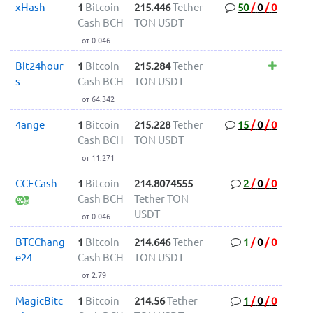
xHash
1
Bitcoin
215.446
Tether
50
/
0
/
0
Cash BCH
TON USDT
от 0.046
Bit24hour
1
Bitcoin
215.284
Tether
s
Cash BCH
TON USDT
от 64.342
4ange
1
Bitcoin
215.228
Tether
15
/
0
/
0
Cash BCH
TON USDT
от 11.271
CCECash
1
Bitcoin
214.8074555
2
/
0
/
0
Cash BCH
Tether TON
USDT
от 0.046
BTCChang
1
Bitcoin
214.646
Tether
1
/
0
/
0
e24
Cash BCH
TON USDT
от 2.79
MagicBitc
1
Bitcoin
214.56
Tether
1
/
0
/
0