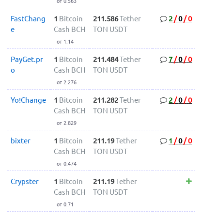
от 0.563
FastChang
1
Bitcoin
211.586
Tether
2
/
0
/
0
e
Cash BCH
TON USDT
от 1.14
PayGet.pr
1
Bitcoin
211.484
Tether
7
/
0
/
0
o
Cash BCH
TON USDT
от 2.276
Yo!Change
1
Bitcoin
211.282
Tether
2
/
0
/
0
Cash BCH
TON USDT
от 2.829
bixter
1
Bitcoin
211.19
Tether
1
/
0
/
0
Cash BCH
TON USDT
от 0.474
Crypster
1
Bitcoin
211.19
Tether
Cash BCH
TON USDT
от 0.71