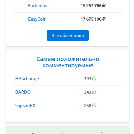
Barbados
15 257 786
EasyCoin
17 675 190
Все обменники
Самые положительно
комментируемые
HASchange
393
BARDO
343
SapsanEX
258