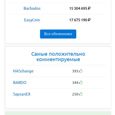
Barbados
15 304 695
EasyCoin
17 675 190
Все обменники
Самые положительно
комментируемые
HASchange
393
BARDO
344
SapsanEX
258