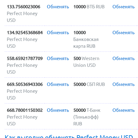
133.7560023006
Обменять
10000
ВТБ RUB
Обменять
Perfect Money
USD
134.92545368684
Обменять
10000
Обменять
Perfect Money
Банковская
USD
карта RUB
558.65921787709
Обменять
500
Western
Обменять
Perfect Money
Union USD
USD
669.50536943306
Обменять
50000
СБП RUB
Обменять
Perfect Money
USD
668.78001150302
Обменять
50000
Т-Банк
Обменять
Perfect Money
(Тинькофф)
USD
RUB
Как выгодно обменять Perfect Money USD