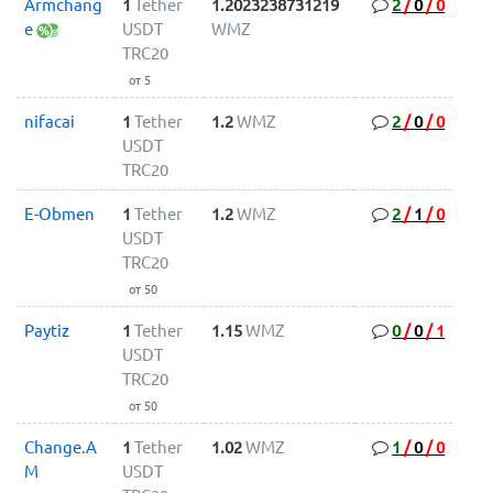
Armchang
1
Tether
1.2023238731219
2
/
0
/
0
e
USDT
WMZ
TRC20
от 5
nifacai
1
Tether
1.2
WMZ
2
/
0
/
0
USDT
TRC20
E-Obmen
1
Tether
1.2
WMZ
2
/
1
/
0
USDT
TRC20
от 50
Paytiz
1
Tether
1.15
WMZ
0
/
0
/
1
USDT
TRC20
от 50
Change.A
1
Tether
1.02
WMZ
1
/
0
/
0
M
USDT