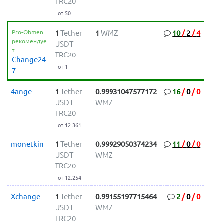
TRC20
от 50
Pro-Obmen
1
Tether
1
WMZ
10
/
2
/
4
рекомендуе
USDT
т
TRC20
Change24
от 1
7
4ange
1
Tether
0.99931047577172
16
/
0
/
0
USDT
WMZ
TRC20
от 12.361
monetkin
1
Tether
0.99929050374234
11
/
0
/
0
USDT
WMZ
TRC20
от 12.254
Xchange
1
Tether
0.99155197715464
2
/
0
/
0
USDT
WMZ
TRC20