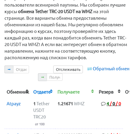
пользователи всемирной паутины. Мы собираем лучшие
курсы
обмена Tether TRC-20 USDT на WMZ
на этой
странице. Все варианты обмена предоставлены
обменниками из нашей базы. Мы регулярно обновляем
информацию о курсах, поэтому проверяйте их здесь
каждый раз, когда вам понадобится обменять Tether TRC-
20 USDT на WMZ! А если вас интересует обмен в обратном
направлении, нажмите на соответствующую кнопку,
расположенную над списком тарифов.
Отдаете
Обратный обмен
Отслеживать
Получаете
Обменник
Отдаете
Получаете
Резерв
От
Atpayz
1
Tether
1.21671
WMZ
4
/
0
/
0
USDT
TRC20
от 100