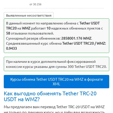
от 30.256
Выявленные несоответствия
В данный момент по направлению обмена c
Tether USDT
TRC20
на
WMZ
работает
10
надежных обменных пунктов с
58
отзывами пользователей.
Суммарный резерв обменников:
2858001.176 WMZ
.
Средневзвешенный курс обмена
Tether USDT TRC20 / WMZ:
0.9433
При наличии в курсе доплнительной фиксиррованной
комиссии курсы указаны для суммы 300 Tether USDT TRC20.
Курсы обмена Tether USDT TRC20 на WMZ в формате
XML
Как выгодно обменять Tether TRC-20
USDT на WMZ?
Мы предлагаем вам перевод Tether TRC-20 USDT на WMZ
не только по лучшему курсу, но и даём вам возможность