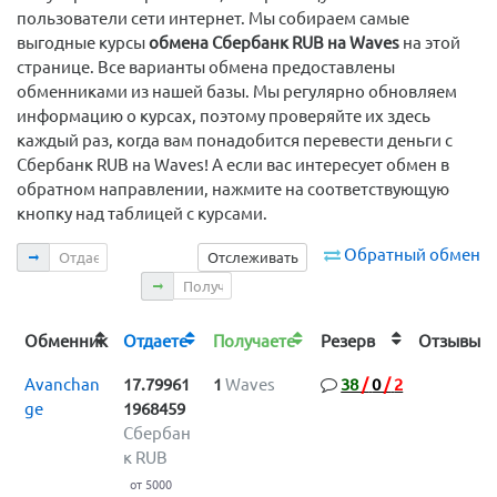
пользователи сети интернет. Мы собираем самые
выгодные курсы
обмена Сбербанк RUB на Waves
на этой
странице. Все варианты обмена предоставлены
обменниками из нашей базы. Мы регулярно обновляем
информацию о курсах, поэтому проверяйте их здесь
каждый раз, когда вам понадобится перевести деньги с
Сбербанк RUB на Waves! А если вас интересует обмен в
обратном направлении, нажмите на соответствующую
кнопку над таблицей с курсами.
Отдаете
Обратный обмен
Отслеживать
Получаете
Обменник
Отдаете
Получаете
Резерв
Отзыв
Avanchan
17.79961
1
Waves
38
/
0
/
2
ge
1968459
Сбербан
к RUB
от 5000