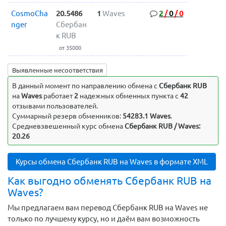
CosmoCha
20.5486
1
Waves
2
/
0
/
0
nger
Сбербан
к RUB
от 35000
Выявленные несоответствия
В данный момент по направлению обмена c
Сбербанк RUB
на
Waves
работает
2
надежных обменных пункта с
42
отзывами пользователей.
Суммарный резерв обменников:
54283.1 Waves
.
Средневзвешенный курс обмена
Сбербанк RUB / Waves:
20.26
Курсы обмена Сбербанк RUB на Waves в формате XML
Как выгодно обменять Сбербанк RUB на
Waves?
Мы предлагаем вам перевод Сбербанк RUB на Waves не
только по лучшему курсу, но и даём вам возможность