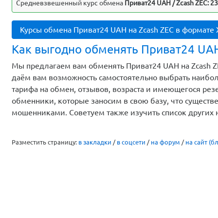
Средневзвешенный курс обмена
Приват24 UAH / Zcash ZEC: 2
Курсы обмена Приват24 UAH на Zcash ZEC в формате
Как выгодно обменять Приват24 UAH
Мы предлагаем вам обменять Приват24 UAH на Zcash ZE
даём вам возможность самостоятельно выбрать наибо
тарифа на обмен, отзывов, возраста и имеющегося ре
обменники, которые заносим в свою базу, что существе
мошенниками. Советуем также изучить список других
Разместить страницу:
в закладки
/
в соцсети
/
на форум
/
на сайт (бл