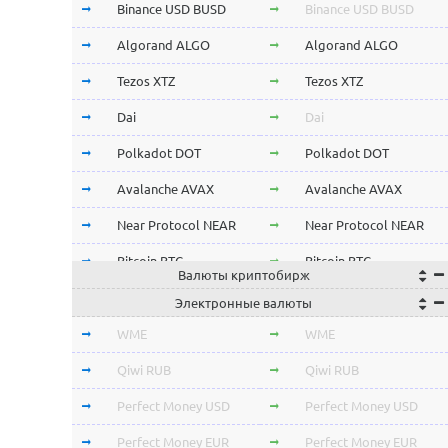
Binance USD BUSD
Binance USD BUSD
Algorand ALGO
Algorand ALGO
Tezos XTZ
Tezos XTZ
Dai
Dai
Polkadot DOT
Polkadot DOT
Avalanche AVAX
Avalanche AVAX
Near Protocol NEAR
Near Protocol NEAR
Bitcoin BTC
Bitcoin BTC
Валюты криптобирж
Terra LUNA
Terra LUNA
Электронные валюты
Cardano ADA
Cardano ADA
WME
WME
OmiseGo OMG
OmiseGo OMG
Qiwi RUB
Qiwi RUB
Verge XVG
Verge XVG
Perfect Money USD
Perfect Money USD
BitTorrent BTT
BitTorrent BTT
Perfect Money EUR
Perfect Money EUR