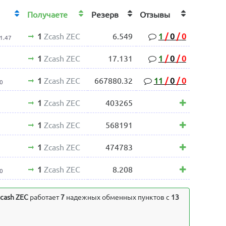
Получаете
Резерв
Отзывы
1
Zcash ZEC
6.549
1
/
0
/
0
1.47
1
Zcash ZEC
17.131
1
/
0
/
0
1
1
Zcash ZEC
667880.32
11
/
0
/
0
0
1
Zcash ZEC
403265
1
Zcash ZEC
568191
1
Zcash ZEC
474783
1
Zcash ZEC
8.208
0
cash ZEC
работает
7
надежных обменных пунктов с
13