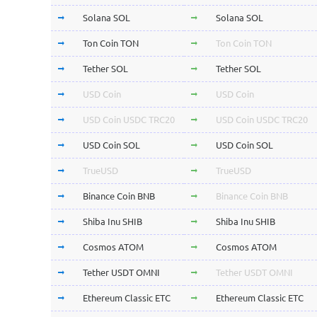
Solana SOL
Solana SOL
Ton Coin TON
Ton Coin TON
Tether SOL
Tether SOL
USD Coin
USD Coin
USD Coin USDC TRC20
USD Coin USDC TRC20
USD Coin SOL
USD Coin SOL
TrueUSD
TrueUSD
Binance Coin BNB
Binance Coin BNB
Shiba Inu SHIB
Shiba Inu SHIB
Cosmos ATOM
Cosmos ATOM
Tether USDT OMNI
Tether USDT OMNI
Ethereum Classic ETC
Ethereum Classic ETC