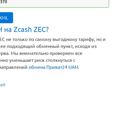
3370
 XML
 на Zcash ZEC?
C не только по самому выгодному тарифу, но и
лее подходящий обменный пункт, исходя из
зерва. Мы внимательно проверяем все
нно уменьшает риск столкнуться с
 направлений
обмена Приват24 UAH
.
ог)