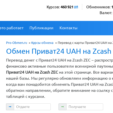
Курсов:
460 921
Обменников:
Валют:
это работает
Публикации
Контакты
Pro-Obmen.ru
»
Курсы обмена
»
Перевод с карты Приват24 UAH на 
Обмен Приват24 UAH на Zcash
Перевод денег с Приват24 UAH на Zcash ZEC – распрос
финансово активные пользователи всемирной паутин
Приват24 UAH на Zcash ZEC
на этой странице. Все вар
нашей базы. Мы регулярно обновляем информацию о ку
когда вам понадобится обменять Приват24 UAH на Zcash
обратном направлении, обратите внимание на ссылку с
таблицей с курсами.
Отдаете
Получаете