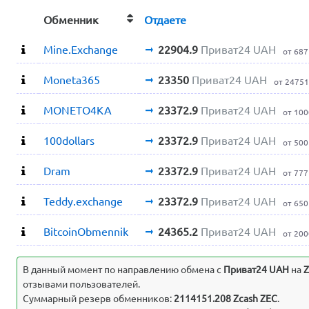
Обменник
Отдаете
Mine.Exchange
22904.9
Приват24 UAH
от 687
Moneta365
23350
Приват24 UAH
от 2475
MONETO4KA
23372.9
Приват24 UAH
от 100
100dollars
23372.9
Приват24 UAH
от 500
Dram
23372.9
Приват24 UAH
от 777
Teddy.exchange
23372.9
Приват24 UAH
от 650
BitcoinObmennik
24365.2
Приват24 UAH
от 200
В данный момент по направлению обмена c
Приват24 UAH
на
Z
отзывами пользователей.
Суммарный резерв обменников:
2114151.208 Zcash ZEC
.