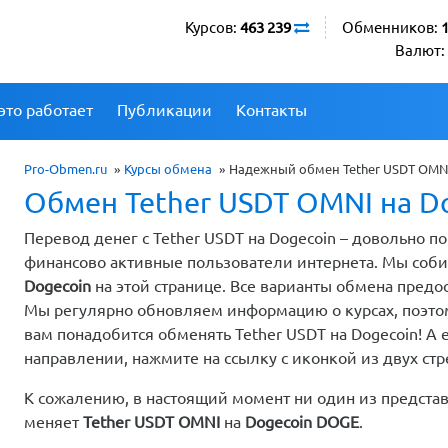
Курсов:
463 239
Обменников:
Валют:
это работает
Публикации
Контакты
Pro-Obmen.ru
»
Курсы обмена
»
Надежный обмен Tether USDT OMNI
Обмен Tether USDT OMNI на D
Перевод денег с Tether USDT на Dogecoin – довольно 
финансово активные пользователи интернета. Мы соб
Dogecoin
на этой странице. Все варианты обмена пред
Мы регулярно обновляем информацию о курсах, поэтому
вам понадобится обменять Tether USDT на Dogecoin! А 
направлении, нажмите на ссылку с иконкой из двух ст
К сожалению, в настоящий момент ни один из предста
меняет
Tether USDT OMNI
на
Dogecoin DOGE
.