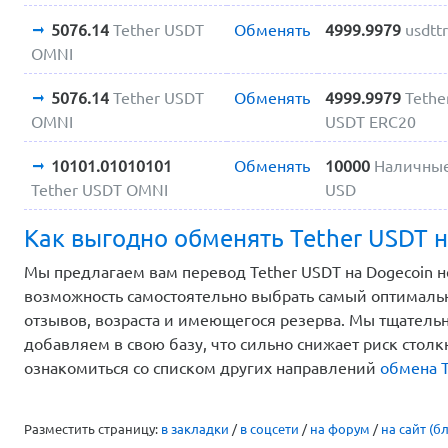
5076.14
Tether USDT
Обменять
4999.9979
usdtt
OMNI
5076.14
Tether USDT
Обменять
4999.9979
Tethe
OMNI
USDT ERC20
10101.01010101
Обменять
10000
Наличны
Tether USDT OMNI
USD
Как выгодно обменять Tether USDT н
Мы предлагаем вам перевод Tether USDT на Dogecoin н
возможность самостоятельно выбрать самый оптимальн
отзывов, возраста и имеющегося резерва. Мы тщатель
добавляем в свою базу, что сильно снижает риск стол
ознакомиться со списком других направлений
обмена T
Разместить страницу:
в закладки
/
в соцсети
/
на форум
/
на сайт (бл