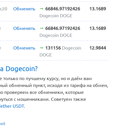
rc20
Обменять
66846.97192426
13.1689
Dogecoin DOGE
r
Обменять
66846.97192426
13.1689
Dogecoin DOGE
е
Обменять
131156
Dogecoin
12.9844
DOGE
а Dogecoin?
е только по лучшему курсу, но и даём вам
ый обменный пункт, исходя из тарифа на обмен,
но проверяем все обменники, которые
кнуться с мошенниками. Советуем также
ether USDT
.
ог)