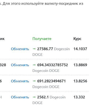
 Для этого используйте валюту-посредник из
ник
Получаете
Курс
Обменять
27586.77
Dogecoin
14.1037
DOGE
328
Обменять
694.34332785752
13.8869
Dogecoin DOGE
6
Обменять
691.2823494671
13.8256
Dogecoin DOGE
H
Обменять
2562.1
Dogecoin
13.332
DOGE