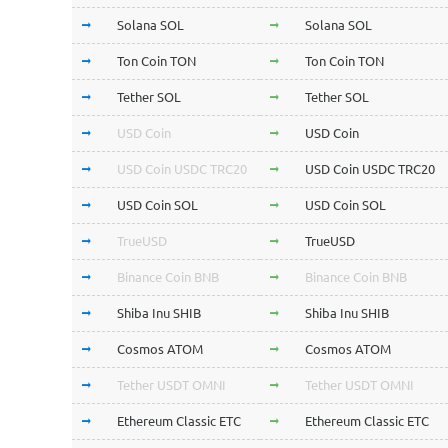
Solana SOL
Solana SOL
Ton Coin TON
Ton Coin TON
Tether SOL
Tether SOL
USD Coin
USD Coin
USD Coin USDC TRC20
USD Coin USDC TRC20
USD Coin SOL
USD Coin SOL
TrueUSD
TrueUSD
Binance Coin BNB
Binance Coin BNB
Shiba Inu SHIB
Shiba Inu SHIB
Cosmos ATOM
Cosmos ATOM
Tether USDT OMNI
Tether USDT OMNI
Ethereum Classic ETC
Ethereum Classic ETC