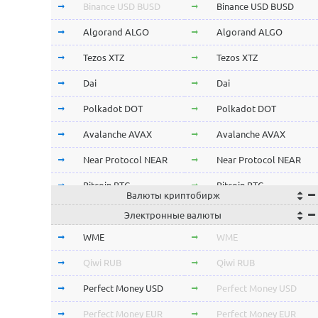
Binance USD BUSD
Binance USD BUSD
Algorand ALGO
Algorand ALGO
Tezos XTZ
Tezos XTZ
Dai
Dai
Polkadot DOT
Polkadot DOT
Avalanche AVAX
Avalanche AVAX
Near Protocol NEAR
Near Protocol NEAR
Bitcoin BTC
Bitcoin BTC
Валюты криптобирж
Terra LUNA
Terra LUNA
Электронные валюты
Cardano ADA
Cardano ADA
WME
WME
OmiseGo OMG
OmiseGo OMG
Qiwi RUB
Qiwi RUB
Verge XVG
Verge XVG
Perfect Money USD
Perfect Money USD
BitTorrent BTT
BitTorrent BTT
Perfect Money EUR
Perfect Money EUR