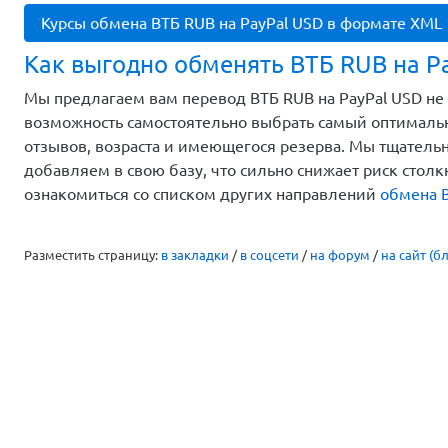
Курсы обмена ВТБ RUB на PayPal USD в формате XML
Как выгодно обменять ВТБ RUB на P
Мы предлагаем вам перевод ВТБ RUB на PayPal USD не 
возможность самостоятельно выбрать самый оптимальн
отзывов, возраста и имеющегося резерва. Мы тщатель
добавляем в свою базу, что сильно снижает риск стол
ознакомиться со списком других направлений
обмена 
Разместить страницу:
в закладки
/
в соцсети
/
на форум
/
на сайт (бл