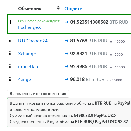
Обменник
Отдаете
Pro-Obmen рекомендует
81.523511380682
ВТБ RUB
ExchangeX
BTCChange24
81.5768
ВТБ RUB
от 10000
Xchange
92.8821
ВТБ RUB
от 5000
monetkin
95.9986
ВТБ RUB
от 15000
4ange
96.018
ВТБ RUB
от 15000
Выявленные несоответствия
В данный момент по направлению обмена c
ВТБ RUB
на
PayPal
отзывами пользователей.
Суммарный резерв обменников:
5498033.9 PayPal USD
.
Средневзвешенный курс обмена
ВТБ RUB / PayPal USD: 92.82