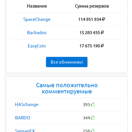
Название
Сумма резервов
SpaceChange
114 951 934
Barbados
15 283 435
EasyCoin
17 675 190
Все обменники
Самые положительно
комментируемые
HASchange
393
BARDO
344
SapsanEX
258