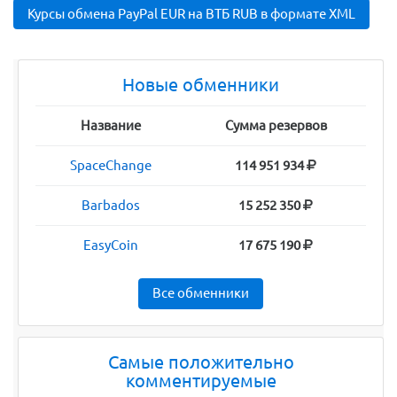
Курсы обмена PayPal EUR на ВТБ RUB в формате XML
Новые обменники
Название
Сумма резервов
SpaceChange
114 951 934
Barbados
15 252 350
EasyCoin
17 675 190
Все обменники
Самые положительно
комментируемые