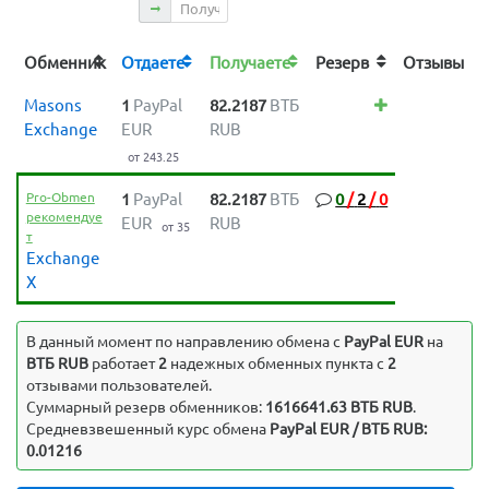
Получаете
Обменник
Отдаете
Получаете
Резерв
Отзывы
Masons
1
PayPal
82.2187
ВТБ
Exchange
EUR
RUB
от 243.25
Pro-Obmen
1
PayPal
82.2187
ВТБ
0
/
2
/
0
рекомендуе
EUR
RUB
от 35
т
Exchange
X
В данный момент по направлению обмена c
PayPal EUR
на
ВТБ RUB
работает
2
надежных обменных пункта с
2
отзывами пользователей.
Суммарный резерв обменников:
1616641.63 ВТБ RUB
.
Средневзвешенный курс обмена
PayPal EUR / ВТБ RUB:
0.01216