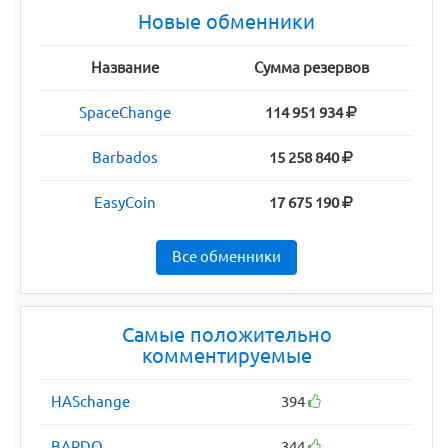
Новые обменники
Название
Сумма резервов
SpaceChange
114 951 934
Barbados
15 258 840
EasyCoin
17 675 190
Все обменники
Самые положительно
комментируемые
HASchange
394
BARDO
344