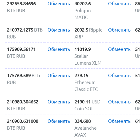
292658.84696
Обменять
40202.6
Обменять
86
ВТБ RUB
Poligon
U
MATIC
210972.1275
ВТБ
Обменять
2092.5
Ripple
Обменять
62
RUB
XRP
175909.56171
Обменять
11019.9
Обменять
51
ВТБ RUB
Stellar
U
Lumens XLM
175769.589
ВТБ
Обменять
279.15
Обменять
51
RUB
Ethereum
Classic ETC
210980.304652
Обменять
2190.11
USD
Обменять
62
ВТБ RUB
Coin SOL
U
210900.631008
Обменять
334.688
Обменять
61
ВТБ RUB
Avalanche
AVAX