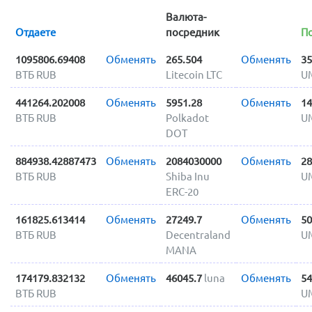
Валюта-
Отдаете
посредник
П
1095806.69408
Обменять
265.504
Обменять
35
ВТБ RUB
Litecoin LTC
U
441264.202008
Обменять
5951.28
Обменять
14
ВТБ RUB
Polkadot
U
DOT
884938.42887473
Обменять
2084030000
Обменять
28
ВТБ RUB
Shiba Inu
U
ERC-20
161825.613414
Обменять
27249.7
Обменять
50
ВТБ RUB
Decentraland
U
MANA
174179.832132
Обменять
46045.7
luna
Обменять
54
ВТБ RUB
U