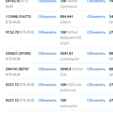
64765.47
ВТБ
Обменять
700
Tether
Обменять
19
RUB
Optimism
112498.316775
Обменять
894.441
Обменять
34
ВТБ RUB
GRAM
U
9152.78
ВТБ RUB
Обменять
100
Tether
Обменять
27
AVALANCHE
USDT
293027.291092
Обменять
3041.81
Обменять
88
ВТБ RUB
usdcbep20
U
294141.08747
Обменять
3040.9
Tether
Обменять
88
ВТБ RUB
SOL
U
9257.72
ВТБ RUB
Обменять
100
USDCoin
Обменять
27
Arbitrum
9257.72
ВТБ RUB
Обменять
100
Обменять
27
usdcoptm