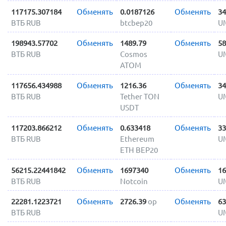
117175.307184
Обменять
0.0187126
Обменять
34
ВТБ RUB
btcbep20
U
198943.57702
Обменять
1489.79
Обменять
58
ВТБ RUB
Cosmos
U
ATOM
117656.434988
Обменять
1216.36
Обменять
34
ВТБ RUB
Tether TON
U
USDT
117203.866212
Обменять
0.633418
Обменять
33
ВТБ RUB
Ethereum
U
ETH BEP20
56215.22441842
Обменять
1697340
Обменять
16
ВТБ RUB
Notcoin
U
22281.1223721
Обменять
2726.39
op
Обменять
63
ВТБ RUB
U