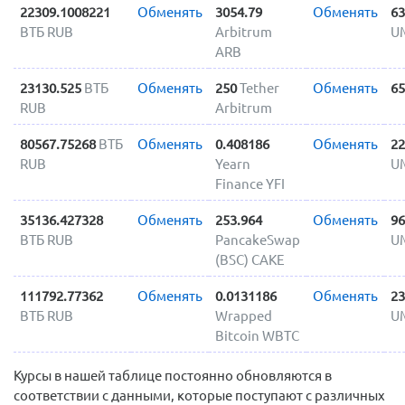
22309.1008221
Обменять
3054.79
Обменять
63
ВТБ RUB
Arbitrum
U
ARB
23130.525
ВТБ
Обменять
250
Tether
Обменять
65
RUB
Arbitrum
80567.75268
ВТБ
Обменять
0.408186
Обменять
22
RUB
Yearn
U
Finance YFI
35136.427328
Обменять
253.964
Обменять
96
ВТБ RUB
PancakeSwap
U
(BSC) CAKE
111792.77362
Обменять
0.0131186
Обменять
23
ВТБ RUB
Wrapped
U
Bitcoin WBTC
Курсы в нашей таблице постоянно обновляются в
соответствии с данными, которые поступают с различных