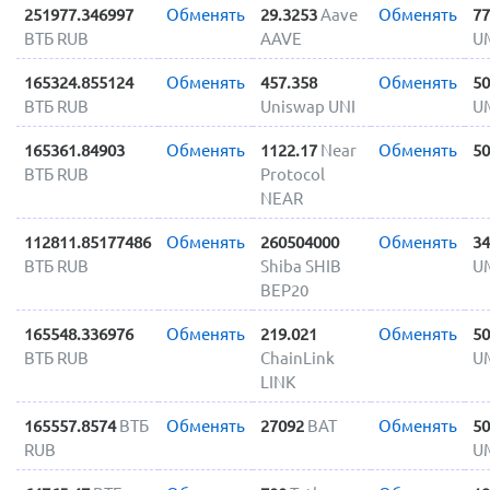
251977.346997
Обменять
29.3253
Aave
Обменять
77
ВТБ RUB
AAVE
U
165324.855124
Обменять
457.358
Обменять
50
ВТБ RUB
Uniswap UNI
U
165361.84903
Обменять
1122.17
Near
Обменять
50
ВТБ RUB
Protocol
NEAR
112811.85177486
Обменять
260504000
Обменять
34
ВТБ RUB
Shiba SHIB
U
BEP20
165548.336976
Обменять
219.021
Обменять
50
ВТБ RUB
ChainLink
U
LINK
165557.8574
ВТБ
Обменять
27092
BAT
Обменять
50
RUB
U