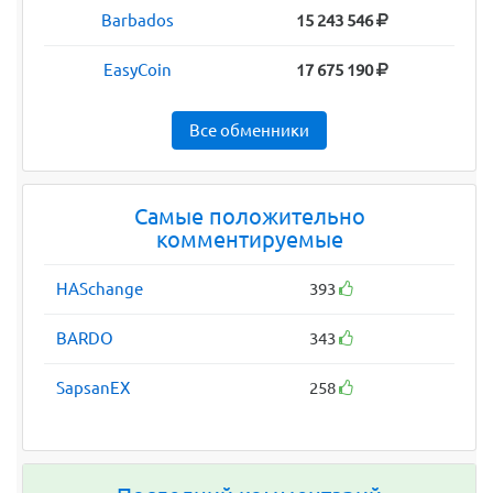
Barbados
15 243 546
EasyCoin
17 675 190
Все обменники
Самые положительно
комментируемые
HASchange
393
BARDO
343
SapsanEX
258