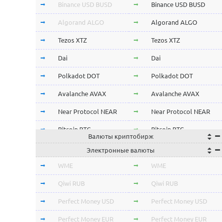
Binance USD BUSD
Binance USD BUSD
Algorand ALGO
Algorand ALGO
Tezos XTZ
Tezos XTZ
Dai
Dai
Polkadot DOT
Polkadot DOT
Avalanche AVAX
Avalanche AVAX
Near Protocol NEAR
Near Protocol NEAR
Bitcoin BTC
Bitcoin BTC
Валюты криптобирж
Terra LUNA
Terra LUNA
Электронные валюты
Cardano ADA
Cardano ADA
WME
WME
OmiseGo OMG
OmiseGo OMG
Qiwi RUB
Qiwi RUB
Verge XVG
Verge XVG
Perfect Money USD
Perfect Money USD
BitTorrent BTT
BitTorrent BTT
Perfect Money EUR
Perfect Money EUR