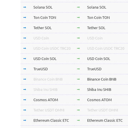
Solana SOL
Solana SOL
Ton Coin TON
Ton Coin TON
Tether SOL
Tether SOL
USD Coin
USD Coin
USD Coin USDC TRC20
USD Coin USDC TRC20
USD Coin SOL
USD Coin SOL
TrueUSD
TrueUSD
Binance Coin BNB
Binance Coin BNB
Shiba Inu SHIB
Shiba Inu SHIB
Cosmos ATOM
Cosmos ATOM
Tether USDT OMNI
Tether USDT OMNI
Ethereum Classic ETC
Ethereum Classic ETC