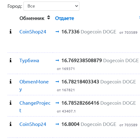
Город:
Обменник
Отдаете
CoinShop24
16.7336
Dogecoin DOGE
от 703589
Турбина
16.769238508879
Dogecoin DOGE
от 169371
ObmenMone
16.78218403343
Dogecoin DOGE
y
от 167821
ChangeProjec
16.78528266416
Dogecoin DOGE
t
от 43407.1
CoinShop24
16.8004
Dogecoin DOGE
от 703589