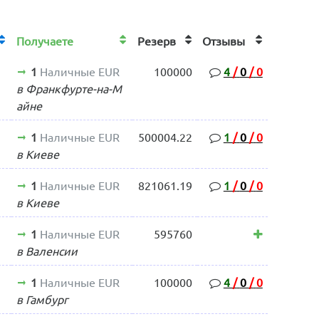
Получаете
Резерв
Отзывы
1
Наличные EUR
100000
4
/
0
/
0
в Франкфурте-на-М
айне
1
Наличные EUR
500004.22
1
/
0
/
0
в Киеве
1
Наличные EUR
821061.19
1
/
0
/
0
в Киеве
1
Наличные EUR
595760
в Валенсии
1
Наличные EUR
100000
4
/
0
/
0
в Гамбург