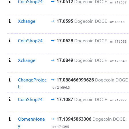
CoinShop24
17.0512
Dogecoin DOGE
от 717537
Xchange
17.0595
Dogecoin DOGE
от 43318
CoinShop24
17.0628
Dogecoin DOGE
от 176088
Xchange
17.0849
Dogecoin DOGE
от 170849
ChangeProjec
17.088466993626
Dogecoin DOGE
t
от 21696.3
CoinShop24
17.1087
Dogecoin DOGE
от 717977
ObmenMone
17.13945863306
Dogecoin DOGE
y
от 171395