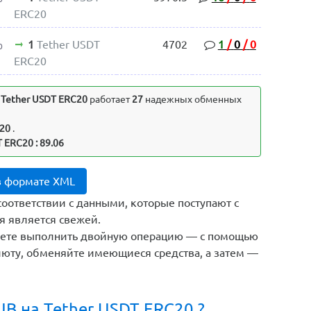
ERC20
1
Tether USDT
4702
1
/
0
/
0
0
ERC20
а
Tether USDT ERC20
работает
27
надежных обменных
C20
.
 ERC20 : 89.06
 в формате XML
соответствии с данными, которые поступают с
я является свежей.
жете выполнить двойную операцию — с помощью
юту, обменяйте имеющиеся средства, а затем —