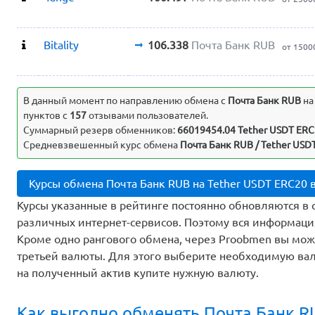
Bitality
106.338
Почта Банк RUB
от 1500
Выявленные несоответствия
В данный момент по направлению обмена c
Почта Банк RUB
н
пунктов с
157
отзывами пользователей.
Суммарный резерв обменников:
66019454.04 Tether USDT ER
Средневзвешенный курс обмена
Почта Банк RUB / Tether USDT
Курсы обмена Почта Банк RUB на Tether USDT ERC20
Курсы указанные в рейтинге постоянно обновляются в 
различных интернет-сервисов. Поэтому вся информаци
Кроме одно рангового обмена, через Proobmen вы мо
третьей валюты. Для этого выберите необходимую вал
на полученный актив купите нужную валюту.