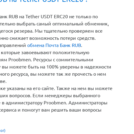
B на Tether USDT ERC20 ?
нк RUB на Tether USDT ERC20 не только по
ятельно выбрать самый оптимальный обменник,
щегося резерва. Мы тщательно проверяем все
енно снижает возможность потери средств.
направлений
обмена Почта Банк RUB
.
 которые завоевывают положительную
иям Proobmen. Ресурсы с сомнительными
у вы можете быть на 100% уверены в надежности
ого ресурса, вы можете так же прочесть о нем
ве.
е указаны на его сайте. Также на нем вы можете
кших вопросов. Если менеджеры выбранного
те в администратору Proobmen. Администраторы
сервиса и помогут вам решить ваши вопросы