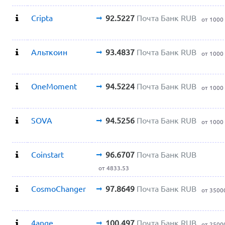
Cripta
92.5227
Почта Банк RUB
от 1000
Альткоин
93.4837
Почта Банк RUB
от 1000
OneMoment
94.5224
Почта Банк RUB
от 1000
SOVA
94.5256
Почта Банк RUB
от 1000
Coinstart
96.6707
Почта Банк RUB
от 4833.53
CosmoChanger
97.8649
Почта Банк RUB
от 3500
4ange
100.497
Почта Банк RUB
от 2500