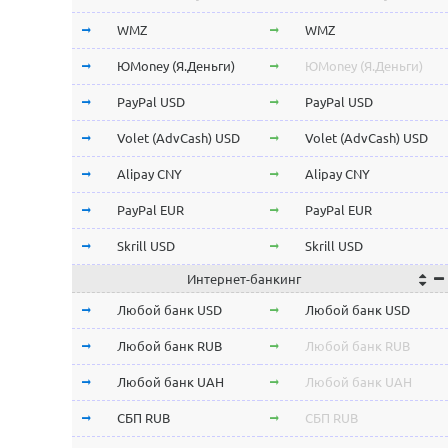
Stellar Lumens XLM
Stellar Lumens XLM
WMZ
WMZ
EOS
EOS
ЮMoney (Я.Деньги)
ЮMoney (Я.Деньги)
NEO
NEO
PayPal USD
PayPal USD
ChainLink LINK
ChainLink LINK
Volet (AdvCash) USD
Volet (AdvCash) USD
Qtum
Qtum
Alipay CNY
Alipay CNY
Iota MIOTA
Iota MIOTA
PayPal EUR
PayPal EUR
Waves
Waves
Skrill USD
Skrill USD
Интернет-банкинг
Icon ICX
Icon ICX
Skrill EUR
Skrill EUR
Любой банк USD
Любой банк USD
Zcash ZEC
Zcash ZEC
Volet (AdvCash) RUB
Volet (AdvCash) RUB
Любой банк RUB
Любой банк RUB
Ontology ONT
Ontology ONT
Volet (AdvCash) EUR
Volet (AdvCash) EUR
Любой банк UAH
Любой банк UAH
0x ZRX
0x ZRX
Volet (AdvCash) KZT
Volet (AdvCash) KZT
СБП RUB
СБП RUB
VeChain VET
VeChain VET
ePayments USD
ePayments USD