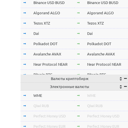
Binance USD BUSD
Binance USD BUSD
Algorand ALGO
Algorand ALGO
Tezos XTZ
Tezos XTZ
Dai
Dai
Polkadot DOT
Polkadot DOT
Avalanche AVAX
Avalanche AVAX
Near Protocol NEAR
Near Protocol NEAR
Bitcoin BTC
Bitcoin BTC
Валюты криптобирж
Terra LUNA
Terra LUNA
Электронные валюты
Cardano ADA
Cardano ADA
WME
WME
OmiseGo OMG
OmiseGo OMG
Qiwi RUB
Qiwi RUB
Verge XVG
Verge XVG
Perfect Money USD
Perfect Money USD
BitTorrent BTT
BitTorrent BTT
Perfect Money EUR
Perfect Money EUR