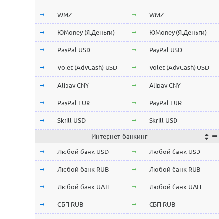
Stellar Lumens XLM
Stellar Lumens XLM
WMZ
WMZ
EOS
EOS
ЮMoney (Я.Деньги)
ЮMoney (Я.Деньги)
NEO
NEO
PayPal USD
PayPal USD
ChainLink LINK
ChainLink LINK
Volet (AdvCash) USD
Volet (AdvCash) USD
Qtum
Qtum
Alipay CNY
Alipay CNY
Iota MIOTA
Iota MIOTA
PayPal EUR
PayPal EUR
Waves
Waves
Skrill USD
Skrill USD
Интернет-банкинг
Icon ICX
Icon ICX
Skrill EUR
Skrill EUR
Любой банк USD
Любой банк USD
Zcash ZEC
Zcash ZEC
Volet (AdvCash) RUB
Volet (AdvCash) RUB
Любой банк RUB
Любой банк RUB
Ontology ONT
Ontology ONT
Volet (AdvCash) EUR
Volet (AdvCash) EUR
Любой банк UAH
Любой банк UAH
0x ZRX
0x ZRX
Volet (AdvCash) KZT
Volet (AdvCash) KZT
СБП RUB
СБП RUB
VeChain VET
VeChain VET
ePayments USD
ePayments USD