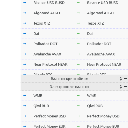
Binance USD BUSD
Binance USD BUSD
Algorand ALGO
Algorand ALGO
Tezos XTZ
Tezos XTZ
Dai
Dai
Polkadot DOT
Polkadot DOT
Avalanche AVAX
Avalanche AVAX
Near Protocol NEAR
Near Protocol NEAR
Bitcoin BTC
Bitcoin BTC
Валюты криптобирж
Terra LUNA
Terra LUNA
Электронные валюты
Cardano ADA
Cardano ADA
WME
WME
OmiseGo OMG
OmiseGo OMG
Qiwi RUB
Qiwi RUB
Verge XVG
Verge XVG
Perfect Money USD
Perfect Money USD
BitTorrent BTT
BitTorrent BTT
Perfect Money EUR
Perfect Money EUR