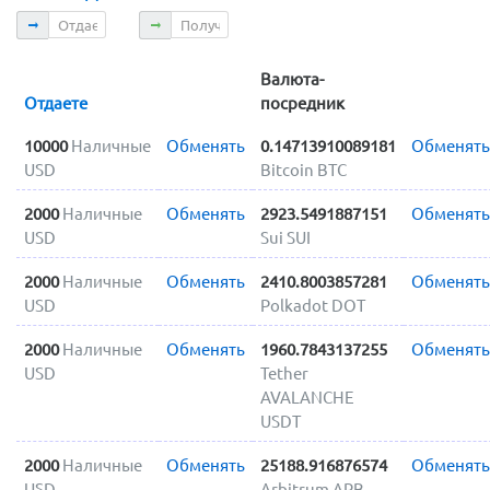
Отдаете
Получаете
Валюта-
Отдаете
посредник
10000
Наличные
Обменять
0.14713910089181
Обменять
USD
Bitcoin BTC
2000
Наличные
Обменять
2923.5491887151
Обменять
USD
Sui SUI
2000
Наличные
Обменять
2410.8003857281
Обменять
USD
Polkadot DOT
2000
Наличные
Обменять
1960.7843137255
Обменять
USD
Tether
AVALANCHE
USDT
2000
Наличные
Обменять
25188.916876574
Обменять
USD
Arbitrum ARB