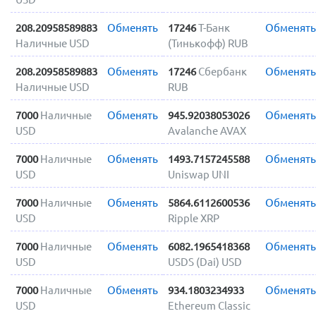
208.20958589883
Обменять
17246
Т-Банк
Обменять
Наличные USD
(Тинькофф) RUB
208.20958589883
Обменять
17246
Сбербанк
Обменять
Наличные USD
RUB
7000
Наличные
Обменять
945.92038053026
Обменять
USD
Avalanche AVAX
7000
Наличные
Обменять
1493.7157245588
Обменять
USD
Uniswap UNI
7000
Наличные
Обменять
5864.6112600536
Обменять
USD
Ripple XRP
7000
Наличные
Обменять
6082.1965418368
Обменять
USD
USDS (Dai) USD
7000
Наличные
Обменять
934.1803234933
Обменять
USD
Ethereum Classic