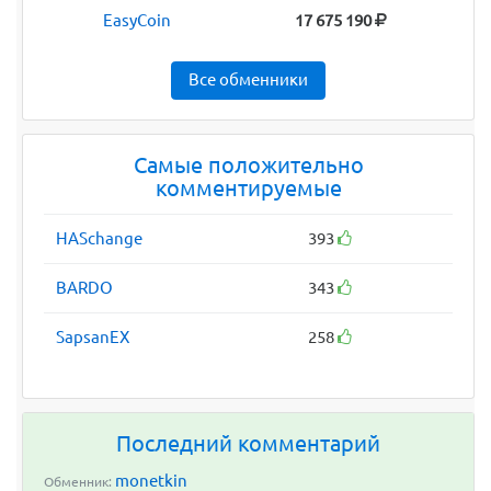
EasyCoin
17 675 190
Все обменники
Самые положительно
комментируемые
HASchange
393
BARDO
343
SapsanEX
258
Последний комментарий
monetkin
Обменник: