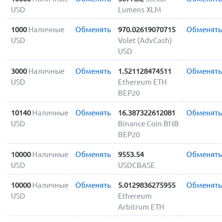
USD
Lumens XLM
1000
Наличные
Обменять
970.02619070715
Обменять
USD
Volet (AdvCash)
USD
3000
Наличные
Обменять
1.521128474511
Обменять
USD
Ethereum ETH
BEP20
10140
Наличные
Обменять
16.387322612081
Обменять
USD
Binance Coin BNB
BEP20
10000
Наличные
Обменять
9553.54
Обменять
USD
USDCBASE
10000
Наличные
Обменять
5.0129836275955
Обменять
USD
Ethereum
Arbitrum ETH