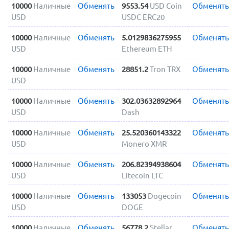
10000
Наличные
Обменять
9553.54
USD Coin
Обменять
USD
USDC ERC20
10000
Наличные
Обменять
5.0129836275955
Обменять
USD
Ethereum ETH
10000
Наличные
Обменять
28851.2
Tron TRX
Обменять
USD
10000
Наличные
Обменять
302.03632892964
Обменять
USD
Dash
10000
Наличные
Обменять
25.520360143322
Обменять
USD
Monero XMR
10000
Наличные
Обменять
206.82394938604
Обменять
USD
Litecoin LTC
10000
Наличные
Обменять
133053
Dogecoin
Обменять
USD
DOGE
10000
Наличные
Обменять
56778.2
Stellar
Обменять