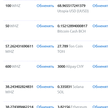
100
WMZ
Обменять
68.965517241379
Обменят
Utopia USD (UUSD)
50
WMZ
Обменять
0.15212894000817
Обменят
Bitcoin Cash BCH
57.262431690611
Обменять
27.789
Ton Coin
Обменят
WMZ
TON
600
WMZ
Обменять
3000
Alipay CNY
Обменят
38.243402824831
Обменять
0.335831
Solana
Обменят
WMZ
SOL
38.274389462214
Обменять
3.82156
Ethereum
Обменят