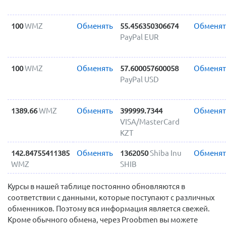
100
WMZ
Обменять
55.456350306674
Обменят
PayPal EUR
100
WMZ
Обменять
57.600057600058
Обменят
PayPal USD
1389.66
WMZ
Обменять
399999.7344
Обменят
VISA/MasterCard
KZT
142.84755411385
Обменять
1362050
Shiba Inu
Обменят
WMZ
SHIB
Курсы в нашей таблице постоянно обновляются в
соответствии с данными, которые поступают с различных
обменников. Поэтому вся информация является свежей.
Кроме обычного обмена, через Proobmen вы можете