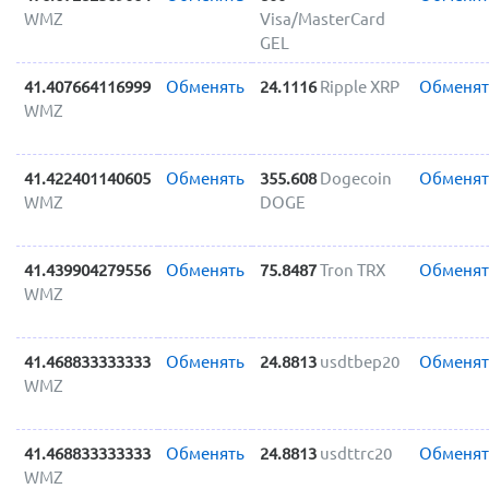
WMZ
Visa/MasterCard
GEL
41.407664116999
Обменять
24.1116
Ripple XRP
Обменят
WMZ
41.422401140605
Обменять
355.608
Dogecoin
Обменят
WMZ
DOGE
41.439904279556
Обменять
75.8487
Tron TRX
Обменят
WMZ
41.468833333333
Обменять
24.8813
usdtbep20
Обменят
WMZ
41.468833333333
Обменять
24.8813
usdttrc20
Обменят
WMZ