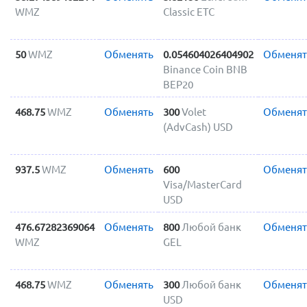
WMZ
Classic ETC
50
WMZ
Обменять
0.054604026404902
Обменят
Binance Coin BNB
BEP20
468.75
WMZ
Обменять
300
Volet
Обменят
(AdvCash) USD
937.5
WMZ
Обменять
600
Обменят
Visa/MasterCard
USD
476.67282369064
Обменять
800
Любой банк
Обменят
WMZ
GEL
468.75
WMZ
Обменять
300
Любой банк
Обменят
USD