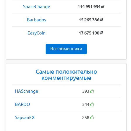
SpaceChange
114 951 934
Barbados
15 265 336
EasyCoin
17 675 190
Все обменники
Самые положительно
комментируемые
HASchange
393
BARDO
344
SapsanEX
258