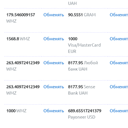
UAH
179.546009157
Обменять
90.5551
GRAM
Обменят
WMZ
1568.8
WMZ
Обменять
1000
Обменят
Visa/MasterCard
EUR
263.40972412349
Обменять
8177.95
Любой
Обменят
WMZ
банк UAH
263.40972412349
Обменять
8177.95
Sense
Обменят
WMZ
Bank UAH
1000
WMZ
Обменять
689.65517241379
Обменят
Payoneer USD