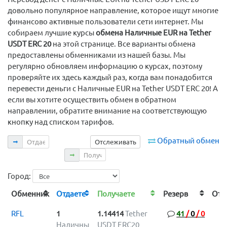
довольно популярное направление, которое ищут многие
финансово активные пользователи сети интернет. Мы
собираем лучшие курсы
обмена Наличные EUR на Tether
USDT ERC 20
на этой странице. Все варианты обмена
предоставлены обменниками из нашей базы. Мы
регулярно обновляем информацию о курсах, поэтому
проверяйте их здесь каждый раз, когда вам понадобится
перевести деньги с Наличные EUR на Tether USDT ERC 20! А
если вы хотите осуществить обмен в обратном
направлении, обратите внимание на соответствующую
кнопку над списком тарифов.
Отдаете
Обратный обмен
Отслеживать
Получаете
Город:
Обменник
Отдаете
Получаете
Резерв
От
RFL
1
1.14414
Tether
41
/
0
/
0
Наличны
USDT ERC20