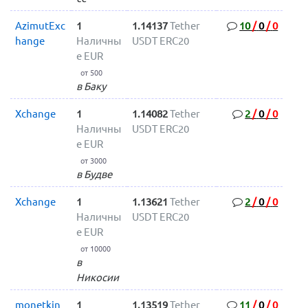
AzimutExc
1
1.14137
Tether
10
/
0
/
0
hange
Наличны
USDT ERC20
е EUR
от 500
в Баку
Xchange
1
1.14082
Tether
2
/
0
/
0
Наличны
USDT ERC20
е EUR
от 3000
в Будве
Xchange
1
1.13621
Tether
2
/
0
/
0
Наличны
USDT ERC20
е EUR
от 10000
в
Никосии
monetkin
1
1.13519
Tether
11
/
0
/
0