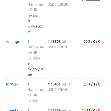
Наличны
USDT ERC20
е EUR
от 3000
в
Лимасол
е
Xchange
1
1.13506
Tether
2
/
0
/
0
Наличны
USDT ERC20
е EUR
от 10000
в
Подгори
це
TorWex
1
1.13451
Tether
1
/
1
/
0
Наличны
USDT ERC20
е EUR
от 200
monetkin
1
1.13289
Tether
11
/
0
/
0