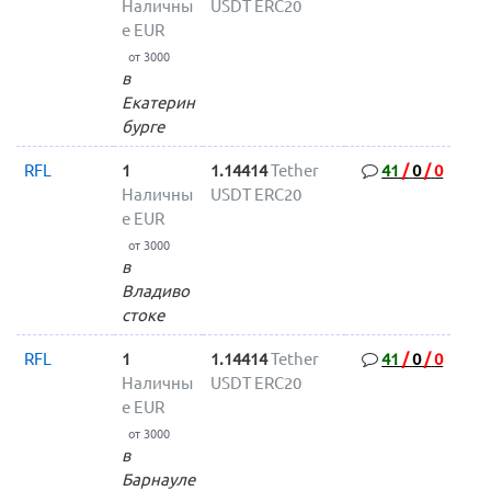
Наличны
USDT ERC20
е EUR
от 3000
в
Екатерин
бурге
RFL
1
1.14414
Tether
41
/
0
/
0
Наличны
USDT ERC20
е EUR
от 3000
в
Владиво
стоке
RFL
1
1.14414
Tether
41
/
0
/
0
Наличны
USDT ERC20
е EUR
от 3000
в
Барнауле