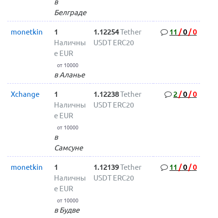
в
Белграде
monetkin
1
1.12254
Tether
11
/
0
/
0
Наличны
USDT ERC20
е EUR
от 10000
в Аланье
Xchange
1
1.12238
Tether
2
/
0
/
0
Наличны
USDT ERC20
е EUR
от 10000
в
Самсуне
monetkin
1
1.12139
Tether
11
/
0
/
0
Наличны
USDT ERC20
е EUR
от 10000
в Будве