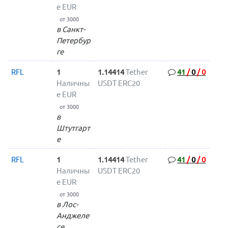
е EUR
от 3000
в Санкт-
Петербур
ге
RFL
1
1.14414
Tether
41
/
0
/
0
Наличны
USDT ERC20
е EUR
от 3000
в
Штутгарт
е
RFL
1
1.14414
Tether
41
/
0
/
0
Наличны
USDT ERC20
е EUR
от 3000
в Лос-
Анджеле
се