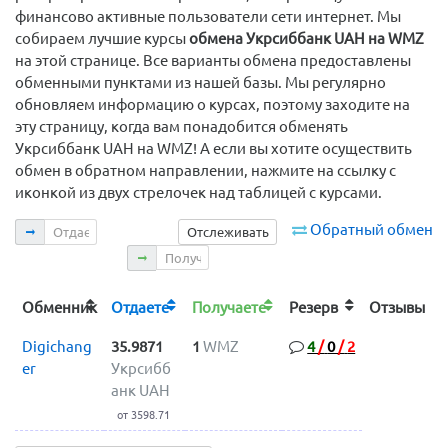
финансово активные пользователи сети интернет. Мы
собираем лучшие курсы
обмена Укрсиббанк UAH на WMZ
на этой странице. Все варианты обмена предоставлены
обменными пунктами из нашей базы. Мы регулярно
обновляем информацию о курсах, поэтому заходите на
эту страницу, когда вам понадобится обменять
Укрсиббанк UAH на WMZ! А если вы хотите осуществить
обмен в обратном направлении, нажмите на ссылку с
иконкой из двух стрелочек над таблицей с курсами.
Отдаете
Обратный обмен
Отслеживать
Получаете
Обменник
Отдаете
Получаете
Резерв
Отзывы
Digichang
35.9871
1
WMZ
4
/
0
/
2
er
Укрсибб
анк UAH
от 3598.71