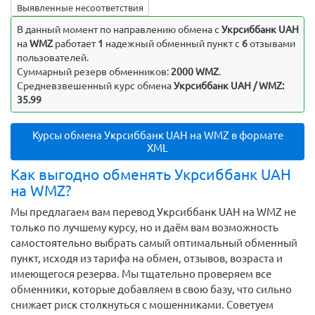
Выявленные несоответствия
В данный момент по направлению обмена c
Укрсиббанк UAH
на
WMZ
работает
1
надежный обменный пункт с
6
отзывами
пользователей.
Суммарный резерв обменников:
2000 WMZ
.
Средневзвешенный курс обмена
Укрсиббанк UAH / WMZ:
35.99
Курсы обмена Укрсиббанк UAH на WMZ в формате
XML
Как выгодно обменять Укрсиббанк UAH
на WMZ?
Мы предлагаем вам перевод Укрсиббанк UAH на WMZ не
только по лучшему курсу, но и даём вам возможность
самостоятельно выбрать самый оптимальный обменный
пункт, исходя из тарифа на обмен, отзывов, возраста и
имеющегося резерва. Мы тщательно проверяем все
обменники, которые добавляем в свою базу, что сильно
снижает риск столкнуться с мошенниками. Советуем