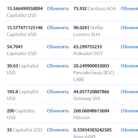
15.566499558894
Обменять
73.932
Cardano ADA
Обменя
Capitalist USD
15.577471125146
Обменять
90.0261
Stellar
Обменя
Capitalist USD
Lumens XLM
54.7041
Обменять
63.299755233
Обменя
Capitalist USD
Polkadot DOT
30.63
Capitalist
Обменять
20.249900833003
Обменя
USD
PancakeSwap (BSC)
CAKE
183.8
Capitalist
Обменять
44.057720887866
Обменя
USD
Uniswap UNI
200
Capitalist
Обменять
268.06848613684
Обменя
USD
Filecoin
33
Capitalist USD
Обменять
0.33934383242585
Обменя
Aave AAVE