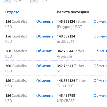
Отдаете
Валюта-посредник
156
Capitalist
Обменять
148.532124
Tether
Обменя
USD
(Polygon) USDT
156
Capitalist
Обменять
148.532124
Обменя
USD
usdtbep20
360
Capitalist
Обменять
342.76644
Tether
Обменя
USD
Arbitrum
360
Capitalist
Обменять
342.76644
Tether
Обменя
USD
SOL
156
Capitalist
Обменять
148.532124
Tether
Обменя
USD
TON USDT
156
Capitalist
Обменять
148.429788
Обменя
USD
USDCBASE