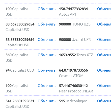
100
Capitalist
Обменять
158.74477332834
Обменя
USD
Aptos APT
88.667330029654
Обменять
900000
HUMO UZS
Обменя
Capitalist USD
88.667330029654
Обменять
900000
Uzcard UZS
Обменя
Capitalist USD
360
Capitalist
Обменять
1653.9552
Tezos XTZ
Обменя
USD
94
Capitalist USD
Обменять
64.071978733556
Обменя
Cosmos ATOM
100
Capitalist
Обменять
57.116746630112
Обменя
USD
Near Protocol NEAR
541.26601595631
Обменять
515
usdcpolygon
Обменя
Capitalist USD