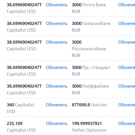
38.699690402477
Обменять
3000
Почта Банк
Обменя
Capitalist USD
RUB
38.699690402477
Обменять
3000
Газпромбанк
Обменя
Capitalist USD
RUB
38.699690402477
Обменять
3000
Обменя
Capitalist USD
Россельхозбанк
RUB
38.699690402477
Обменять
3000
Рус. стандарт
Обменя
Capitalist USD
RUB
38.699690402477
Обменять
3000
Райффайзен
Обменя
Capitalist USD
RUB
360
Capitalist
Обменять
877690.8
Notcoin
Обменя
USD
235.109
Обменять
199.999937921
Обменя
Capitalist USD
Tether Optimism