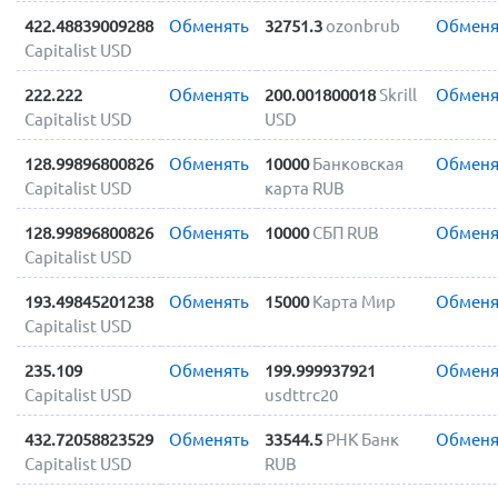
422.48839009288
Обменять
32751.3
ozonbrub
Обменя
Capitalist USD
222.222
Обменять
200.001800018
Skrill
Обменя
Capitalist USD
USD
128.99896800826
Обменять
10000
Банковская
Обменя
Capitalist USD
карта RUB
128.99896800826
Обменять
10000
СБП RUB
Обменя
Capitalist USD
193.49845201238
Обменять
15000
Карта Мир
Обменя
Capitalist USD
235.109
Обменять
199.999937921
Обменя
Capitalist USD
usdttrc20
432.72058823529
Обменять
33544.5
РНК Банк
Обменя
Capitalist USD
RUB