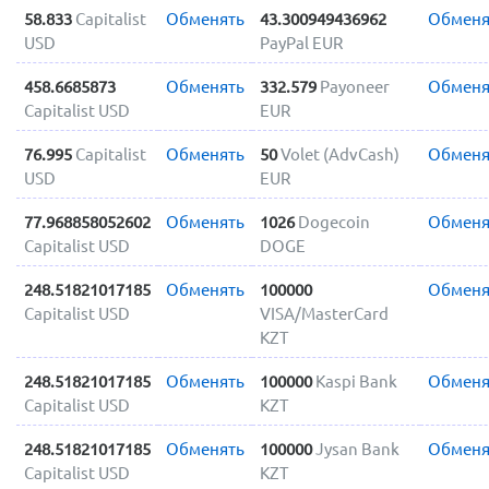
58.833
Capitalist
Обменять
43.300949436962
Обменя
USD
PayPal EUR
458.6685873
Обменять
332.579
Payoneer
Обменя
Capitalist USD
EUR
76.995
Capitalist
Обменять
50
Volet (AdvCash)
Обменя
USD
EUR
77.968858052602
Обменять
1026
Dogecoin
Обменя
Capitalist USD
DOGE
248.51821017185
Обменять
100000
Обменя
Capitalist USD
VISA/MasterCard
KZT
248.51821017185
Обменять
100000
Kaspi Bank
Обменя
Capitalist USD
KZT
248.51821017185
Обменять
100000
Jysan Bank
Обменя
Capitalist USD
KZT