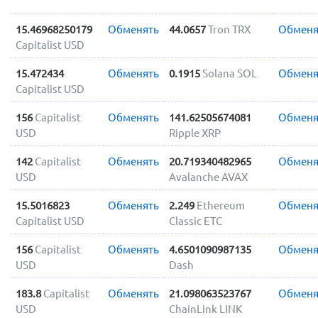
15.46968250179
Обменять
44.0657
Tron TRX
Обменя
Capitalist USD
15.472434
Обменять
0.1915
Solana SOL
Обменя
Capitalist USD
156
Capitalist
Обменять
141.62505674081
Обменя
USD
Ripple XRP
142
Capitalist
Обменять
20.719340482965
Обменя
USD
Avalanche AVAX
15.5016823
Обменять
2.249
Ethereum
Обменя
Capitalist USD
Classic ETC
156
Capitalist
Обменять
4.6501090987135
Обменя
USD
Dash
183.8
Capitalist
Обменять
21.098063523767
Обменя
USD
ChainLink LINK