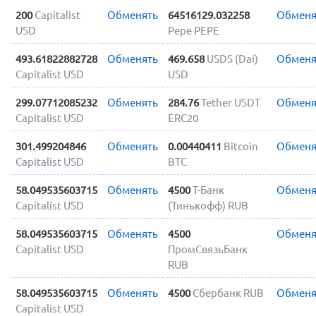
200
Capitalist
Обменять
64516129.032258
Обменя
USD
Pepe PEPE
493.61822882728
Обменять
469.658
USDS (Dai)
Обменя
Capitalist USD
USD
299.07712085232
Обменять
284.76
Tether USDT
Обменя
Capitalist USD
ERC20
301.499204846
Обменять
0.00440411
Bitcoin
Обменя
Capitalist USD
BTC
58.049535603715
Обменять
4500
Т-Банк
Обменя
Capitalist USD
(Тинькофф) RUB
58.049535603715
Обменять
4500
Обменя
Capitalist USD
ПромСвязьБанк
RUB
58.049535603715
Обменять
4500
Сбербанк RUB
Обменя
Capitalist USD