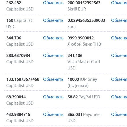
262.482
Обменять
200.00152392563
Обменя
Capitalist USD
Skrill EUR
150
Capitalist
Обменять
0.029456353539083
Обменя
USD
xaut
344.706
Обменять
9999.9900012
Обменя
Capitalist USD
Любой банк THB
283.6370984
Обменять
241.106
Обменя
Capitalist USD
Visa/MasterCard
USD
133.16873677468
Обменять
10000
ЮMoney
Обменя
Capitalist USD
(Я.Деньги)
68.390014
Обменять
58.82
PayPal USD
Обменя
Capitalist USD
432.9884715
Обменять
365.031
Payoneer
Обменя
Capitalist USD
USD