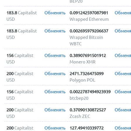
BEP20
183.8
Capitalist
Обменять
0.091242597087981
Обменя
USD
Wrapped Ethereum
183.8
Capitalist
Обменять
0.002695979206637
Обменя
USD
Wrapped Bitcoin
WBTC
156
Capitalist
Обменять
0.38907691501912
Обменя
USD
Monero XMR
200
Capitalist
Обменять
2471.7326475099
Обменя
USD
Polygon POL
156
Capitalist
Обменять
0.0022787494923939
Обменя
USD
btcbep20
200
Capitalist
Обменять
0.37090130872527
Обменя
USD
Zcash ZEC
200
Capitalist
Обменять
127.49410339772
Обменя