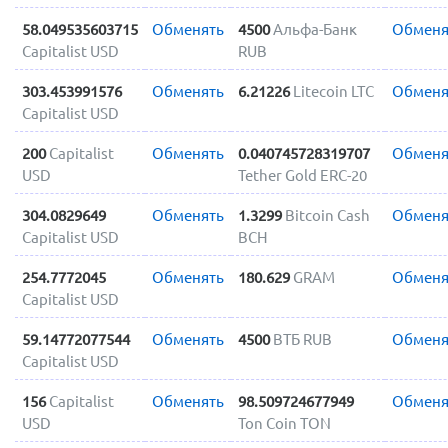
58.049535603715
Обменять
4500
Альфа-Банк
Обменя
Capitalist USD
RUB
303.453991576
Обменять
6.21226
Litecoin LTC
Обменя
Capitalist USD
200
Capitalist
Обменять
0.040745728319707
Обменя
USD
Tether Gold ERC-20
304.0829649
Обменять
1.3299
Bitcoin Cash
Обменя
Capitalist USD
BCH
254.7772045
Обменять
180.629
GRAM
Обменя
Capitalist USD
59.14772077544
Обменять
4500
ВТБ RUB
Обменя
Capitalist USD
156
Capitalist
Обменять
98.509724677949
Обменя
USD
Ton Coin TON