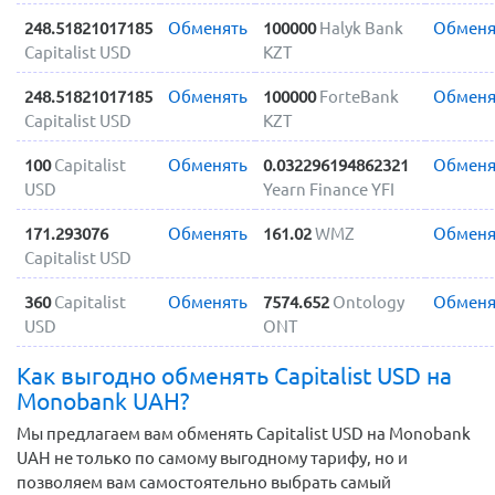
248.51821017185
Обменять
100000
Halyk Bank
Обменя
Capitalist USD
KZT
248.51821017185
Обменять
100000
ForteBank
Обменя
Capitalist USD
KZT
100
Capitalist
Обменять
0.032296194862321
Обменя
USD
Yearn Finance YFI
171.293076
Обменять
161.02
WMZ
Обменя
Capitalist USD
360
Capitalist
Обменять
7574.652
Ontology
Обменя
USD
ONT
Как выгодно обменять Capitalist USD на
Monobank UAH?
Мы предлагаем вам обменять Capitalist USD на Monobank
UAH не только по самому выгодному тарифу, но и
позволяем вам самостоятельно выбрать самый