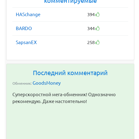
комментируемые
HASchange
394
BARDO
344
SapsanEX
258
Последний комментарий
GoodsMoney
Обменник:
Суперскоростной мега-обменник! Однозначно
рекомендую. Даже настоятельно!