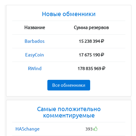
Новые обменники
Название
Сумма резервов
Barbados
15 238 394
EasyCoin
17 675 190
RWind
178 835 969
Все обменники
Самые положительно
комментируемые
HASchange
393