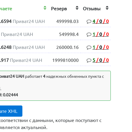
учаете
Резерв
Отзывы
.6594
Приват24 UAH
499998.03
4
/
0
/
0
Приват24 UAH
549998.4
1
/
0
/
0
.6248
Приват24 UAH
260000.16
1
/
0
/
0
.917
Приват24 UAH
1999810000
5
/
0
/
0
риват24 UAH
работает
4
надежных обменных пункта с
H
.
: 0.02444
ате XML
соответствии с данными, которые поступают с
является актуальной.