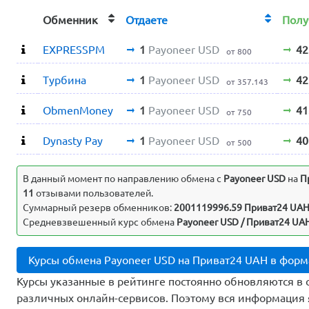
Обменник
Отдаете
Пол
EXPRESSPM
1
Payoneer USD
42
от 800
Турбина
1
Payoneer USD
42
от 357.143
ObmenMoney
1
Payoneer USD
41
от 750
Dynasty Pay
1
Payoneer USD
40
от 500
В данный момент по направлению обмена c
Payoneer USD
на
П
11
отзывами пользователей.
Суммарный резерв обменников:
2001119996.59 Приват24 UA
Средневзвешенный курс обмена
Payoneer USD / Приват24 UAH
Курсы обмена Payoneer USD на Приват24 UAH в форм
Курсы указанные в рейтинге постоянно обновляются в 
различных онлайн-сервисов. Поэтому вся информация 